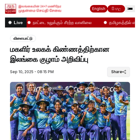
English
සිංහල
்கள்!
நாட்டை உலுக்கும் சீரற்ற வானிலை
தமிழகத்தில் என்ன 
Live
விளையாட்டு
மகளிர் உலகக் கிண்ணத்திற்கான
இலங்கை குழாம் அறிவிப்பு
Sep 10, 2025 - 08:15 PM
Share