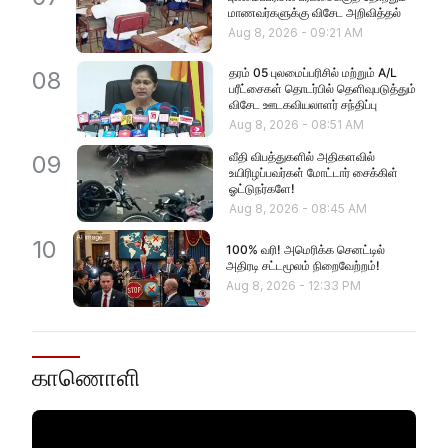
மாணவர்களுக்கு விசேட அறிவித்தல்
Aug 8, 2026
-
09:21 AM
தரம் 05 புலமைப்பரிசில் மற்றும் A/L
08
பரீட்சைகள் தொடர்பில் தெளிவுபடுத்தும்
விசேட ஊடகவியலாளர் சந்திப்பு
Aug 8, 2026
-
08:51 AM
வீதி விபத்துகளில் அதிகளவில்
09
உயிரிழப்பவர்கள் மோட்டார் சைக்கிள்
ஓட்டுநர்களே!
Aug 8, 2026
-
08:45 AM
10
100% வரி! அமெரிக்க செனட்டில்
அதிரடி சட்டமூலம் நிறைவேற்றம்!
Aug 8, 2026
-
12:33 PM
காணொளி