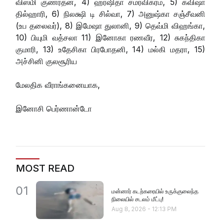
விஸ்மி குணரத்ன, 4) ஹர்ஷிதா சமரவிக்ரம, 5) கவிஷா
தில்ஹாரி, 6) நிலக்ஷி டி சில்வா, 7) அனுஷ்கா சஞ்சீவனி
(உப தலைவர்), 8) இமேஷா துலானி, 9) தெவ்மி விஹங்கா,
10) பியுமி வத்சலா 11) இனோகா ரணவீர, 12) சுகந்திகா
குமாரி, 13) உதேசிகா பிரபோதனி, 14) மல்கி மதரா, 15)
அச்சினி குலசூரிய
மேலதிக வீராங்கனையாக,
இனோசி பெர்ணான்டோ
MOST READ
01
மன்னார் கடற்கரையில் உருக்குலைந்த
நிலையில் சடலம் மீட்பு!
Aug 8, 2026
-
12:13 PM