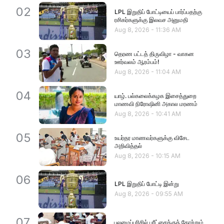
02
LPL இறுதிப் போட்டியைப் பார்ப்பதற்கு
ரசிகர்களுக்கு இலவச அனுமதி
Aug 8, 2026
-
11:36 AM
03
தெரண பட்டத் திருவிழா - வாகன
ஊர்வலம் ஆரம்பம்!
Aug 8, 2026
-
11:04 AM
04
யாழ். பல்கலைக்கழக இசைத்துறை
மாணவி நிரோஷினி அகால மரணம்
Aug 8, 2026
-
10:41 AM
05
உயர்தர மாணவர்களுக்கு விசேட
அறிவித்தல்
Aug 8, 2026
-
10:15 AM
06
LPL இறுதிப் போட்டி இன்று
Aug 8, 2026
-
09:55 AM
07
புலமைப்பரிசில் பரீட்சைக்குத் தோற்றும்