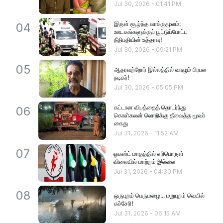
Jul 30, 2026
-
01:41 PM
இருள் சூழ்ந்த வாக்குமூலம்:
04
ஊடகங்களுக்குப் பூட்டுப்போட்ட
நீதிபதியின் உத்தரவு!
Jul 30, 2026
-
09:21 PM
05
ஆதரவற்றோர் இல்லத்தில் வாழும் பிரபல
நடிகர்!
Jul 30, 2026
-
05:05 PM
கட்டான விபத்தைத் தொடர்ந்து
06
கொள்கலன் லொறிக்கு தீவைத்த மூவர்
கைது
Jul 31, 2026
-
11:52 AM
07
ஓகஸ்ட் மாதத்தில் எரிபொருள்
விலையில் மாற்றம் இல்லை
Jul 31, 2026
-
04:30 PM
08
ஒருபுறம் பெருமழை... மறுபுறம் வெயில்
கச்சேரி!
Jul 31, 2026
-
06:15 AM