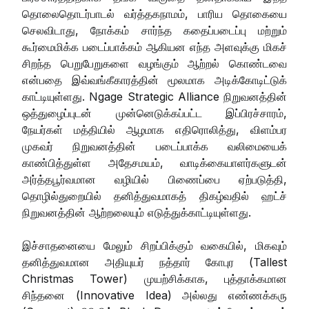
தொலைதொடர்பாடல் வர்த்தகநாமம், பாரிய தொகையை
செலவிடாது, நோக்கம் சார்ந்த கதைப்படைப்பு மற்றும்
கூர்மைமிக்க படைப்பாக்கம் ஆகியன எந்த அளவுக்கு மிகச்
சிறந்த பெறுபேறுகளை வழங்கும் ஆற்றல் கொண்டவை
என்பதை இவ்வங்கீகாரத்தின் மூலமாக அடிக்கோடிட்டுக்
காட்டியுள்ளது. Ngage Strategic Alliance நிறுவனத்தின்
ஒத்துழைப்புடன் முன்னெடுக்கப்பட்ட இப்பிரச்சாரம்,
நேயர்கள் மத்தியில் ஆழமாக எதிரொலித்து, விளம்பர
முகவர் நிறுவனத்தின் படைப்பாக்க வலிமையைக்
காண்பித்துள்ள அதேசமயம், வாடிக்கையாளர்களுடன்
அர்த்தபூர்வமான வழியில் பிணைப்பை ஏற்படுத்தி,
தொழில்துறையில் தனித்துவமாகத் திகழ்வதில் ஹட்ச்
நிறுவனத்தின் ஆற்றலையும் எடுத்துக்காட்டியுள்ளது.
இச்சாதனையை மேலும் சிறப்பிக்கும் வகையில், மிகவும்
தனித்துவமான அதியுயர் நத்தார் கோபுர (Tallest
Christmas Tower) முயற்சிக்காக, புத்தாக்கமான
சிந்தனை (Innovative Idea) அல்லது எண்ணக்கரு