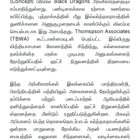
(Concept) பிரிவில் Black Dragons அங்கீகாரத்தையும்
சம்பாதித்துள்ளது. பண்டிகைக்கால உற்சாக உணர்வை
உயிர்ப்பித்து, புத்தாக்கத்தின் மீது இவ்வர்த்தகநாமத்தின்
துணிச்சலான அணுகுமுறையைக் காண்பிக்கும் விளம்பர
செயல்பாடாக இது அமைந்தது. Thomspson Associates
(TBWA) கூட்டாண்மையுடன் பெறப்பட்ட இவ்விருது
வித்தியாசமான கோணத்தில் சிந்தித்து, எல்லைகளை
தகர்க்கின்ற மறக்க முடியாத அனுபவங்களைத்
தோற்றுவிப்பதில் ஹட்ச் நிறுவனத்தின் திறமையை
எடுத்துக்காட்டியுள்ளது.
இந்த அங்கீகாரங்கள் இலங்கையில் மாத்திரமன்றி,
பிராந்தியத்தின் மத்தியிலும் அலைகளைத் தோற்றுவிக்கும்
நம்பிக்கை மற்றும் படைப்பாற்றல் ஆகியவற்றில்
தனித்துவத்தைக் காண்பிப்பதில் ஹட்ச் நிறுவனத்தின்
ஸ்தானத்தை மீண்டும் உறுதிப்படுத்துகின்றன. மிகவும்
அபிமானம் பெற்ற தொலைதொடர்பாடல் வர்த்தகநாமங்களில்
ஒன்றாக மாறுவதை நோக்கிய அதன் பயணத்தில்
மையத்தில் வலுவான சிந்தனைகள், வாடிக்கையாளர்