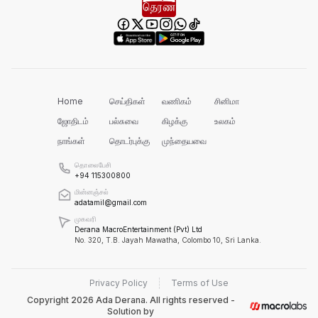
செம்மணியில் இதுவரை 481
எலும்புக்கூடுகள் மீட்பு!
நாங்கள் எல்லாவற்றையும் Postive ஆக
பார்க்கும் கட்சி!
Home
செய்திகள்
வணிகம்
சினிமா
ஜோதிடம்
பல்சுவை
கிழக்கு
உலகம்
நஷ்டத்தை சந்திக்கும் பெருந்தோட்ட
நாங்கள்
தொடர்புக்கு
முந்தையவை
கம்பனிகளுக்கு எதற்காக ஒப்பந்தத்தை
வழங்குகின்றோம்!
தொலைபேசி
+94 115300800
மின்னஞ்சல்
adatamil@gmail.com
கிரகறி வாவியின் வான்கதவு திறப்பு
முகவரி
Derana MacroEntertainment (Pvt) Ltd
No. 320, T.B. Jayah Mawatha, Colombo 10, Sri Lanka.
கடந்த கால அரசாங்கத்தைப் போல், அல்ல
நாங்கள்!
Privacy Policy
Terms of Use
Copyright
2026
Ada Derana. All rights reserved -
Solution by