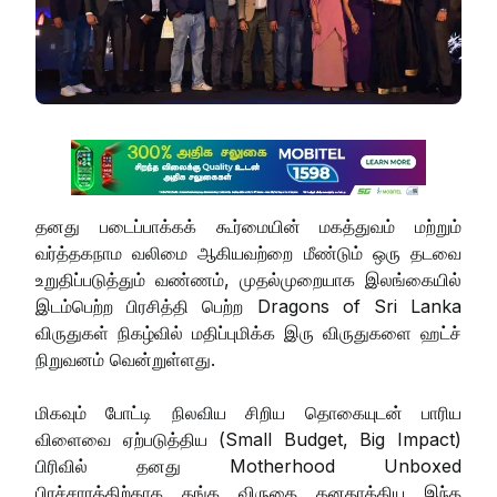
தனது படைப்பாக்கக் கூர்மையின் மகத்துவம் மற்றும்
வர்த்தகநாம வலிமை ஆகியவற்றை மீண்டும் ஒரு தடவை
உறுதிப்படுத்தும் வண்ணம், முதல்முறையாக இலங்கையில்
இடம்பெற்ற பிரசித்தி பெற்ற Dragons of Sri Lanka
விருதுகள் நிகழ்வில் மதிப்புமிக்க இரு விருதுகளை ஹட்ச்
நிறுவனம் வென்றுள்ளது.
மிகவும் போட்டி நிலவிய சிறிய தொகையுடன் பாரிய
விளைவை ஏற்படுத்திய (Small Budget, Big Impact)
பிரிவில் தனது Motherhood Unboxed
பிரச்சாரத்திற்காக தங்க விருதை தனதாக்கிய இந்த