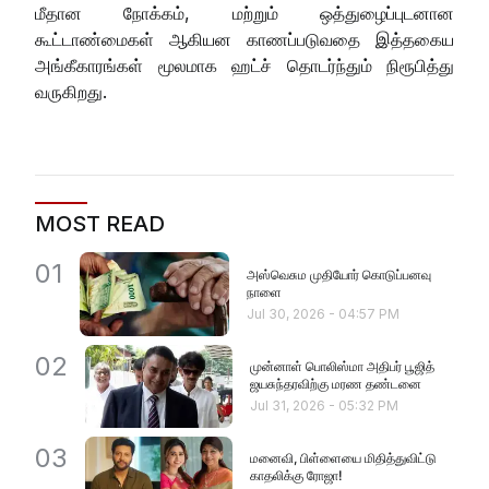
மீதான நோக்கம், மற்றும் ஒத்துழைப்புடனான
கூட்டாண்மைகள் ஆகியன காணப்படுவதை இத்தகைய
அங்கீகாரங்கள் மூலமாக ஹட்ச் தொடர்ந்தும் நிரூபித்து
வருகிறது.
MOST READ
01
அஸ்வெசும முதியோர் கொடுப்பனவு
நாளை
Jul 30, 2026
-
04:57 PM
02
முன்னாள் பொலிஸ்மா அதிபர் பூஜித்
ஜயசுந்தரவிற்கு மரண தண்டனை
Jul 31, 2026
-
05:32 PM
03
மனைவி, பிள்ளையை மிதித்துவிட்டு
காதலிக்கு ரோஜா!