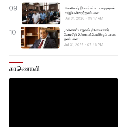
09
பொலிஸார் இருவர் உட்பட மூவருக்குக்
கடூழிய சிறைத்தண்டனை
Jul 31, 2026
-
09:17 AM
முன்னாள் பாதுகாப்புச் செயலாளர்
10
ஹேமசிறி பெர்னாண்டோவிற்கும் மரண
தண்டனை!
Jul 31, 2026
-
07:46 PM
காணொளி