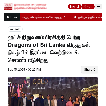
English
සිංහල
ிலை
மஹர சிறைச்சாலையில் பதற்றம்!
தமிழகத்தில் என்ன நடக்
Live
வணிகம்
ஹட்ச் நிறுவனம் பிரசித்தி பெற்ற
Dragons of Sri Lanka விருதுகள்
நிகழ்வில் இரட்டை வெற்றியைக்
கொண்டாடுகிறது
Sep 15, 2025 - 02:27 PM
Share