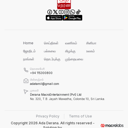
பல மாணவர்களின் எதிர்காலம்
நாசமாகிறது!
கல்விச்சூழலில் இது ஒரு நவீன
தீண்டாமையாகும்!
Home
செய்திகள்
வணிகம்
சினிமா
ஜோதிடம்
பல்சுவை
கிழக்கு
உலகம்
நாங்கள்
தொடர்புக்கு
முந்தையவை
தமிழர் பகுதிகளில் ஏன் இவ்வாறு
நடக்கிறது?
தொலைபேசி
+94 115300800
மின்னஞ்சல்
அரசின் மீது மேலும் சந்தேகத்தை
adatamil@gmail.com
அதிகரிக்கின்றது!
முகவரி
Derana MacroEntertainment (Pvt) Ltd
No. 320, T.B. Jayah Mawatha, Colombo 10, Sri Lanka.
செம்மறி என்று கூறுவது பிழை!
Privacy Policy
Terms of Use
Copyright
2026
Ada Derana. All rights reserved -
Solution by