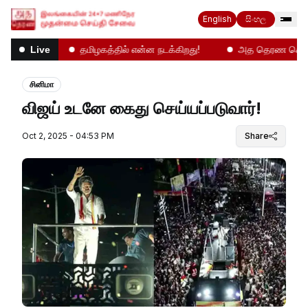
English
සිංහල
ற வானிலை
தமிழகத்தில் என்ன நடக்கிறது!
அத தெரண செய்தி
Live
சினிமா
விஜய் உடனே கைது செய்யப்படுவார்!
Oct 2, 2025 - 04:53 PM
Share