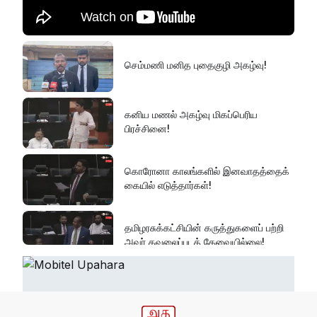
செம்மணி மனித புதைகுழி அகழ்வு!
கனிய மணல் அகழ்வு மிகப்பெரிய
பிரச்சினை!
கொரோனா காலங்களில் இனவாதத்தைக்
கையில் எடுத்தார்கள்!
தமிழரசுக்கட்சியின் கருத்துகளைப் பற்றி
அவர் கவலைப்படத் தேவையில்லை!
இது அதனுடன் சம்பந்தப்பட்ட கேள்விதான்
ஐயா!