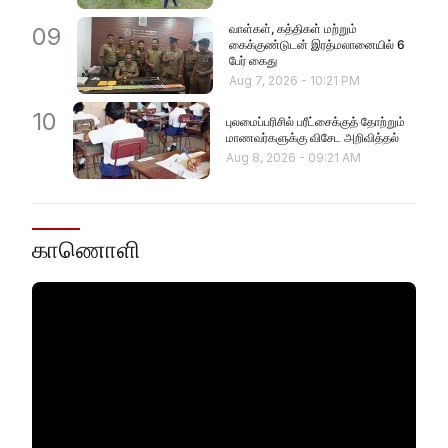
வாள்கள், கத்திகள் மற்றும்
09
கைக்குண்டுடன் இரத்மலானையில் 6
பேர் கைது
Aug 7, 2026
-
10:21 PM
10
புலமைப்பரிசில் பரீட்சைக்குத் தோற்றும்
மாணவர்களுக்கு விசேட அறிவித்தல்
Aug 8, 2026
-
09:21 AM
காணொளி