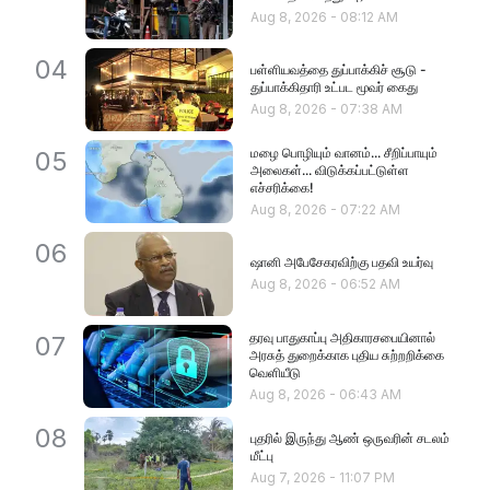
Aug 8, 2026
-
08:12 AM
04
பள்ளியவத்தை துப்பாக்கிச் சூடு -
துப்பாக்கிதாரி உட்பட மூவர் கைது
Aug 8, 2026
-
07:38 AM
மழை பொழியும் வானம்... சீறிப்பாயும்
05
அலைகள்... விடுக்கப்பட்டுள்ள
எச்சரிக்கை!
Aug 8, 2026
-
07:22 AM
06
ஷானி அபேசேகரவிற்கு பதவி உயர்வு
Aug 8, 2026
-
06:52 AM
தரவு பாதுகாப்பு அதிகாரசபையினால்
07
அரசுத் துறைக்காக புதிய சுற்றறிக்கை
வெளியீடு
Aug 8, 2026
-
06:43 AM
08
புதரில் இருந்து ஆண் ஒருவரின் சடலம்
மீட்பு
Aug 7, 2026
-
11:07 PM