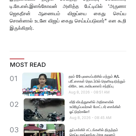
டி.கே.எஸ்.இளங்கோவன் அளித்த பேட்டியில் 'அருணா
ஜெகதீசன் ஆணையம் விஜய்யை கைது செய்ய
சொன்னால் உடனே விஜய் கைது செய்யப்படுவார்" என கூறி
இருக்கிறார்.
MOST READ
தரம் 05 புலமைப்பரிசில் மற்றும் A/L
01
பரீட்சைகள் தொடர்பில் தெளிவுபடுத்தும்
விசேட ஊடகவியலாளர் சந்திப்பு
Aug 8, 2026
-
08:51 AM
வீதி விபத்துகளில் அதிகளவில்
02
உயிரிழப்பவர்கள் மோட்டார் சைக்கிள்
ஓட்டுநர்களே!
Aug 8, 2026
-
08:45 AM
03
துப்பாக்கிச் சட்டங்களில் திருத்தம்
செய்ய தாய்லாந்து அரசு கவனம்