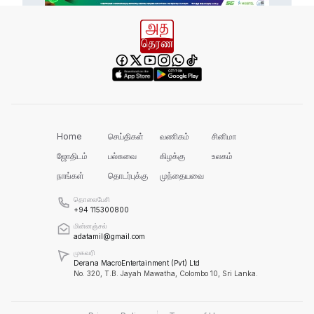
இது அதனுடன் சம்பந்தப்பட்ட கேள்விதான்
ஐயா!
பல மாணவர்களின் எதிர்காலம்
நாசமாகிறது!
கல்விச்சூழலில் இது ஒரு நவீன
தீண்டாமையாகும்!
Home
செய்திகள்
வணிகம்
சினிமா
ஜோதிடம்
பல்சுவை
கிழக்கு
உலகம்
நாங்கள்
தொடர்புக்கு
முந்தையவை
தமிழர் பகுதிகளில் ஏன் இவ்வாறு
நடக்கிறது?
தொலைபேசி
+94 115300800
மின்னஞ்சல்
அரசின் மீது மேலும் சந்தேகத்தை
adatamil@gmail.com
அதிகரிக்கின்றது!
முகவரி
Derana MacroEntertainment (Pvt) Ltd
No. 320, T.B. Jayah Mawatha, Colombo 10, Sri Lanka.
செம்மறி என்று கூறுவது பிழை!