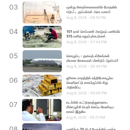
03
மூன்று சிறைச்சாலைகளில் மோதலில்
ஈடுபட்ட கும்பல்கள் அடையாளம்
Aug 8, 2026
-
08:19 PM
04
101 நாள் செம்மணி அகழ்வுப் பணியில்
515 மனித எலும்புக்கூடுகள்
Aug 8, 2026
-
07:44 PM
05
கொழும்பு - குவைத் ஸ்ரீலங்கன்
விமான சேவைகள் மீண்டும் ஆரம்பம்!
Aug 8, 2026
-
06:49 PM
ஜூலை மாதத்தில் உத்தியோகபூர்வ
06
வெளிநாட்டு கையிருப்பில் சிறு
அதிகரிப்பு
Aug 8, 2026
-
06:06 PM
வடக்கில் கூட்டுறவுத்துறையை
07
மீளெழுச்சி பெறச் செய்ய வேண்டிய
காலம் இதுவே
Aug 8, 2026
-
05:21 PM
08
மணிக்கு 70 கி.மீ வேகத்தில் பலத்த