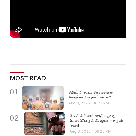
MOST READ
01
தீவிரம் அடையும் சிறைச்சாலை
மோதல்கள்! காரணம் என்ன?
Aug 8, 2026
-
10:41 PM
மெகசின் சிறைக் கைதிகளுக்கு
02
போதைப்பொருள் வீச முயன்ற இருவர்
கைது!
Aug 8, 2026
-
09:28 PM