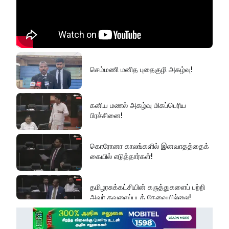
செம்மணி மனித புதைகுழி அகழ்வு!
கனிய மணல் அகழ்வு மிகப்பெரிய
பிரச்சினை!
கொரோனா காலங்களில் இனவாதத்தைக்
கையில் எடுத்தார்கள்!
தமிழரசுக்கட்சியின் கருத்துகளைப் பற்றி
அவர் கவலைப்படத் தேவையில்லை!