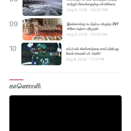
காற்று! மீனவர்களுக்கு எச்சரிக்கை
Aug 8, 2026
-
04:33 PM
09
இலங்கைக்கு கடத்தப்படவிருந்த 297
கிலோ கஞ்சா பறிமுதல்
Aug 8, 2026
-
03:50 PM
10
எல்.பி.எல் கிண்ணத்தை கைப்பற்றியது
கோல் கெலன்ட்ஸ் அணி!
Aug 8, 2026
-
11:13 PM
காணொளி