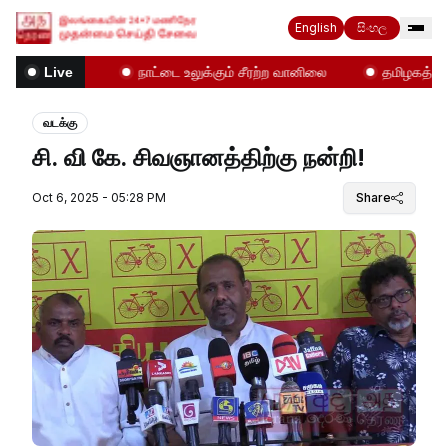
English
සිංහල
மோதல்கள்!
நாட்டை உலுக்கும் சீரற்ற வானிலை
தமிழகத்தில் 
Live
வடக்கு
சி. வி கே. சிவஞானத்திற்கு நன்றி!
Oct 6, 2025 - 05:28 PM
Share