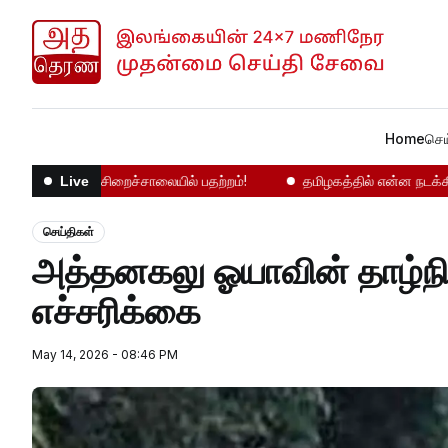
Home
செய
மஹர சிறைச்சாலையில் பதற்றம்!
தமிழகத்தில் என்ன நடக்கிறது!
Live
செய்திகள்
அத்தனகலு ஓயாவின் தாழ்நிலப் பகுதிகளுக்கு வௌ்ள அபாய
எச்சரிக்கை
May 14, 2026 - 08:46 PM