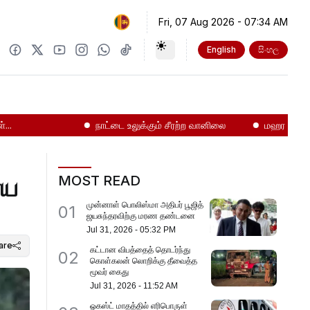
Fri, 07 Aug 2026
-
07:34 AM
English
සිංහල
நாட்டை உலுக்கும் சீரற்ற வானிலை
மஹர சிறைச்சாலைய
MOST READ
முன்னாள் பொலிஸ்மா அதிபர் பூஜித்
01
ஜயசுந்தரவிற்கு மரண தண்டனை
Jul 31, 2026
-
05:32 PM
are
கட்டான விபத்தைத் தொடர்ந்து
02
கொள்கலன் லொறிக்கு தீவைத்த
மூவர் கைது
Jul 31, 2026
-
11:52 AM
ஓகஸ்ட் மாதத்தில் எரிபொருள்