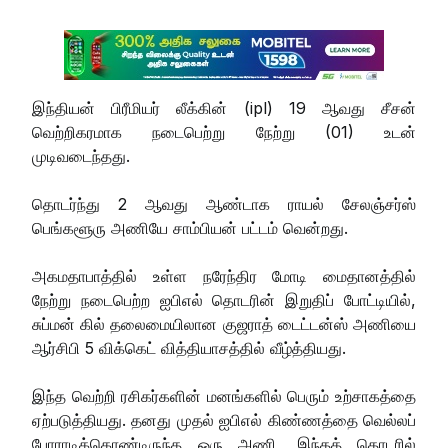
இந்தியன் பிரீமியர் லீக்கின் (ipl) 19 ஆவது சீசன்
வெற்றிகரமாக நடைபெற்று நேற்று (01) உடன்
முடிவடைந்தது.
தொடர்ந்து 2 ஆவது ஆண்டாக ராயல் சேலஞ்சர்ஸ்
பெங்களூரு அணியே சாம்பியன் பட்டம் வென்றது.
அகமதாபாத்தில் உள்ள நரேந்திர மோடி மைதானத்தில்
நேற்று நடைபெற்ற ஐபிஎல் தொடரின் இறுதிப் போட்டியில்,
சுப்மன் கில் தலைமையிலான குஜராத் டைட்டன்ஸ் அணியை
ஆர்சிபி 5 விக்கெட் வித்தியாசத்தில் வீழ்த்தியது.
இந்த வெற்றி ரசிகர்களின் மனங்களில் பெரும் உற்சாகத்தை
ஏற்படுத்தியது. தனது முதல் ஐபிஎல் கிண்ணத்தை வெல்லப்
போராடிக்கொண்டிருந்த ஒரு அணி, இந்தத் தொடரில்