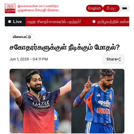
English
සිංහල
ிலை
மஹர சிறைச்சாலையில் பதற்றம்!
தமிழகத்தில் என்ன நடக்க
Live
விளையாட்டு
சகோதரர்களுக்குள் நீடிக்கும் மோதல்?
Jun 1, 2026 - 04:11 PM
Share