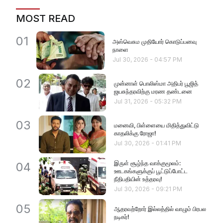
MOST READ
01
அஸ்வெசும முதியோர் கொடுப்பனவு
நாளை
Jul 30, 2026
-
04:57 PM
02
முன்னாள் பொலிஸ்மா அதிபர் பூஜித்
ஜயசுந்தரவிற்கு மரண தண்டனை
Jul 31, 2026
-
05:32 PM
03
மனைவி, பிள்ளையை மிதித்துவிட்டு
காதலிக்கு ரோஜா!
Jul 30, 2026
-
01:41 PM
இருள் சூழ்ந்த வாக்குமூலம்:
04
ஊடகங்களுக்குப் பூட்டுப்போட்ட
நீதிபதியின் உத்தரவு!
Jul 30, 2026
-
09:21 PM
05
ஆதரவற்றோர் இல்லத்தில் வாழும் பிரபல
நடிகர்!