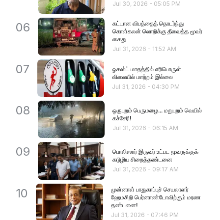
Jul 30, 2026
-
05:05 PM
கட்டான விபத்தைத் தொடர்ந்து
06
கொள்கலன் லொறிக்கு தீவைத்த மூவர்
கைது
Jul 31, 2026
-
11:52 AM
07
ஓகஸ்ட் மாதத்தில் எரிபொருள்
விலையில் மாற்றம் இல்லை
Jul 31, 2026
-
04:30 PM
08
ஒருபுறம் பெருமழை... மறுபுறம் வெயில்
கச்சேரி!
Jul 31, 2026
-
06:15 AM
09
பொலிஸார் இருவர் உட்பட மூவருக்குக்
கடூழிய சிறைத்தண்டனை
Jul 31, 2026
-
09:17 AM
முன்னாள் பாதுகாப்புச் செயலாளர்
10
ஹேமசிறி பெர்னாண்டோவிற்கும் மரண
தண்டனை!
Jul 31, 2026
-
07:46 PM