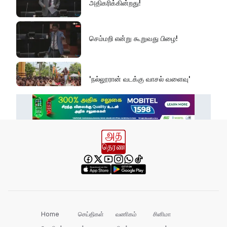
அதிகரிக்கின்றது!
செம்மறி என்று கூறுவது பிழை!
'நல்லூரான் வடக்கு வாசல் வளைவு'
எல் நினோவை எதிர்கொள்ளத் தயாராக
வேண்டும்!
வனஜீவராசிகள் அதிகாரிகளால் மீட்பு!
செம்மணியின் ஆதாரங்களைப் பாதுகாக்க
வேண்டும்!
Home
செய்திகள்
வணிகம்
சினிமா