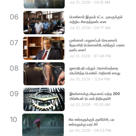
Jul 31, 2026
-
06:15 AM
06
பொலிஸார் இருவர் உட்பட மூவருக்குக்
கடூழிய சிறைத்தண்டனை
Jul 31, 2026
-
09:17 AM
முன்னாள் பாதுகாப்புச் செயலாளர்
07
ஹேமசிறி பெர்னாண்டோவிற்கும் மரண
தண்டனை!
Jul 31, 2026
-
07:46 PM
08
ஜனாதிபதி மற்றும் அரசாங்கத்தை
விமர்சித்த பொலிஸ் அதிகாரி கைது
Jul 31, 2026
-
12:54 PM
09
இலங்கைக்கு விடியலாய் வந்த 200
மில்லியன் டொலர் நிதியுதவி!
Jul 31, 2026
-
10:05 AM
10
சில ஊர்களுக்குக் குளிர்ச்சி, பல
ஊர்களுக்கு வறட்சி!
Jul 30, 2026
-
08:23 PM