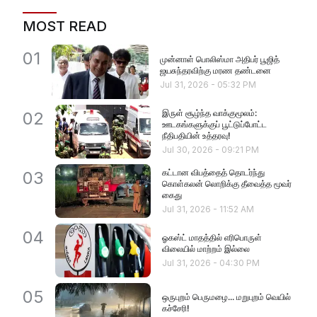
MOST READ
01
முன்னாள் பொலிஸ்மா அதிபர் பூஜித்
ஜயசுந்தரவிற்கு மரண தண்டனை
Jul 31, 2026
-
05:32 PM
இருள் சூழ்ந்த வாக்குமூலம்:
02
ஊடகங்களுக்குப் பூட்டுப்போட்ட
நீதிபதியின் உத்தரவு!
Jul 30, 2026
-
09:21 PM
கட்டான விபத்தைத் தொடர்ந்து
03
கொள்கலன் லொறிக்கு தீவைத்த மூவர்
கைது
Jul 31, 2026
-
11:52 AM
04
ஓகஸ்ட் மாதத்தில் எரிபொருள்
விலையில் மாற்றம் இல்லை
Jul 31, 2026
-
04:30 PM
05
ஒருபுறம் பெருமழை... மறுபுறம் வெயில்
கச்சேரி!