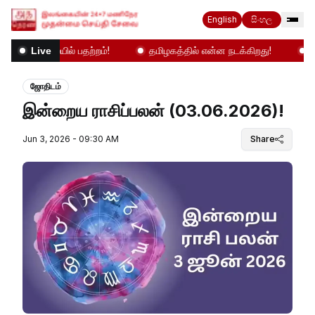
English
සිංහල
ைச்சாலையில் பதற்றம்!
தமிழகத்தில் என்ன நடக்கிறது!
அத த
Live
ஜோதிடம்
இன்றைய ராசிப்பலன் (03.06.2026)!
Jun 3, 2026 - 09:30 AM
Share