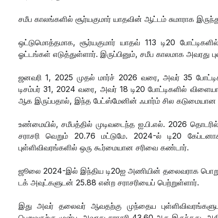
சமீப காலங்களில் சூர்யகுமார் யாதவின் ஆட்டம் சுமாராக இருந்த
ஒட்டுமொத்தமாக, சூர்யகுமார் யாதவ் 113 டி20 போட்டிகளில
ஓட்டங்கள் எடுத்துள்ளார். இருப்பினும், சமீப காலமாக அவரது 
ஜனவரி 1, 2025 முதல் மார்ச் 2026 வரை, அவர் 35 போட்டிக
டிசம்பர் 31, 2024 வரை, அவர் 18 டி20 போட்டிகளில் விளையாட
ஆக இருப்பதால், இந்த பேட்ஸ்மேனின் ஃபார்ம் சில கடுமையான
உண்மையில், சமீபத்தில் முடிவடைந்த ஐ.பி.எல். 2026 தொடரில
சராசரி வெறும் 20.76 மட்டுமே. 2024-ல் டி20 கேப்டனா
புள்ளிவிவரங்களில் ஒரு கூர்மையான சரிவை கண்டார்.
ஜூலை 2024-இல் இந்திய டி20ஐ அணியின் தலைவராக பொறுப்பேற
டக் அவுட்களுடன் 25.88 என்ற சராசரியைப் பெற்றுள்ளார்.
இது அவர் தலைவர் ஆவதற்கு முந்தைய புள்ளிவிவரங்களுட
பெறுவதற்கு முன்பு, அவரது சராசரி 43.60 ஆக இருந்தது, அதி