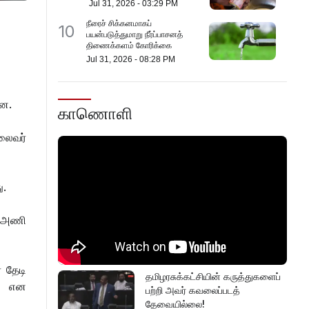
Jul 31, 2026
-
03:29 PM
நீரைச் சிக்கனமாகப்
10
பயன்படுத்துமாறு நீர்ப்பாசனத்
திணைக்களம் கோரிக்கை
Jul 31, 2026
-
08:28 PM
றன.
காணொளி
லைவர்
ு.
ய அணி
 தேடி
தமிழரசுக்கட்சியின் கருத்துகளைப்
ம் என
பற்றி அவர் கவலைப்படத்
தேவையில்லை!