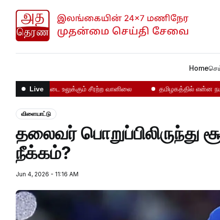
Home
செய
நாட்டை உலுக்கும் சீரற்ற வானிலை
தமிழகத்தில் என்ன நடக்கிறத
Live
விளையாட்டு
தலைவர் பொறுப்பிலிருந்து சூர்யகுமார் யாதவ் விரைவில்
நீக்கம்?
Jun 4, 2026 - 11:16 AM