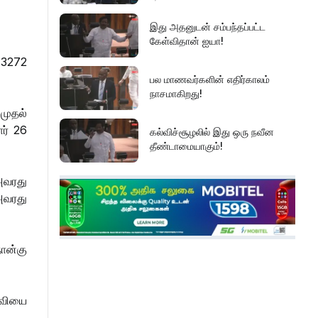
இது அதனுடன் சம்பந்தப்பட்ட
கேள்விதான் ஐயா!
 3272
பல மாணவர்களின் எதிர்காலம்
நாசமாகிறது!
முதல்
ார் 26
கல்விச்சூழலில் இது ஒரு நவீன
தீண்டாமையாகும்!
 அவரது
தமிழர் பகுதிகளில் ஏன் இவ்வாறு
அவரது
நடக்கிறது?
அரசின் மீது மேலும் சந்தேகத்தை
ான்கு
அதிகரிக்கின்றது!
தவியை
செம்மறி என்று கூறுவது பிழை!