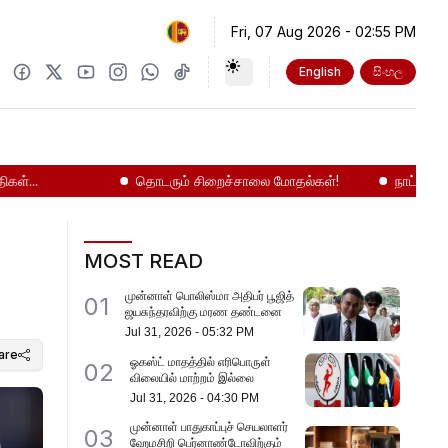
Fri, 07 Aug 2026
-
02:55 PM
English
සිංහල
தொடரும் சிறைச்சாலை மோதல்கள்!
நாட்டை உலுக்கு
MOST READ
முன்னாள் பொலிஸ்மா அதிபர் பூஜித்
01
ஜயசுந்தரவிற்கு மரண தண்டனை
Jul 31, 2026
-
05:32 PM
are
ஓகஸ்ட் மாதத்தில் எரிபொருள்
02
விலையில் மாற்றம் இல்லை
Jul 31, 2026
-
04:30 PM
முன்னாள் பாதுகாப்புச் செயலாளர்
03
ஹேமசிறி பெர்னாண்டோவிற்கும்