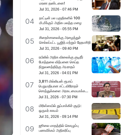
மரண தண்டனை!
Jul 31, 2026
-
07:46 PM
நாட்டின் பல பகுதிகளில் 100
04
மி.மீக்கும் அதிக பலத்த மழை
Jul 31, 2026
-
05:55 PM
சிறைச்சாலைக்கு அழைத்துச்
05
செல்லப்பட்ட பூஜித் மற்றும் ஹேமசிறி
Jul 31, 2026
-
09:40 PM
ரயிலில் அதிக விலைக்கு குடிநீர் ​
06
போத்தலை விற்பனை செய்த
நிறுவனத்திற்கு அபராதம்
Jul 31, 2026
-
04:01 PM
3,811 மில்லியன் ரூபாய்
07
பெறுமதியான சட்டவிரோதச்
சொத்துக்களை அரசுடமையாக்க
அவதானம்
Jul 31, 2026
-
07:30 PM
மிரிஸ்ஸயில் துப்பாக்கிச் சூடு:
08
ஒருவர் காயம்
Jul 31, 2026
-
09:14 PM
ஜூலை மாதத்தில் கொழும்பு
09
பணவீக்கம் அதிகரிப்பு