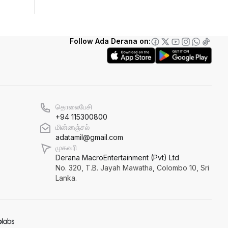
'நல்லூரான் வடக்கு வாசல் வளைவு'
Follow Ada Derana on:
எல் நினோவை எதிர்கொள்ளத்
தயாராக வேண்டும்!
வனஜீவராசிகள் அதிகாரிகளால்
தொலைபேசி
மீட்பு!
+94 115300800
மின்னஞ்சல்
adatamil@gmail.com
முகவரி
Derana MacroEntertainment (Pvt) Ltd
No. 320, T.B. Jayah Mawatha, Colombo 10, Sri
Lanka.