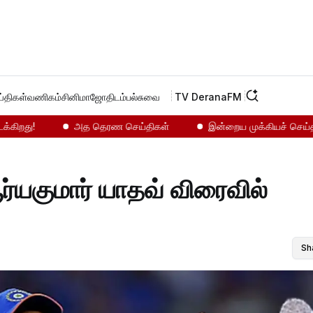
்திகள்
வணிகம்
சினிமா
ஜோதிடம்
பல்சுவை
TV Derana
FM
ு!
அத தெரண செய்திகள்
இன்றைய முக்கியச் செய்திகள்...
Sh