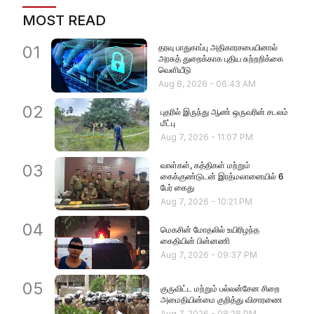
MOST READ
தரவு பாதுகாப்பு அதிகாரசபையினால்
01
அரசுத் துறைக்காக புதிய சுற்றறிக்கை
வெளியீடு
Aug 8, 2026
-
06:43 AM
02
புதரில் இருந்து ஆண் ஒருவரின் சடலம்
மீட்பு
Aug 7, 2026
-
11:07 PM
வாள்கள், கத்திகள் மற்றும்
03
கைக்குண்டுடன் இரத்மலானையில் 6
பேர் கைது
Aug 7, 2026
-
10:21 PM
04
மெகசின் மோதலில் உயிரிழந்த
கைதியின் பின்னணி
Aug 7, 2026
-
09:37 PM
05
குருவிட்ட மற்றும் பல்லன்சேன சிறை
அமைதியின்மை குறித்து விசாரணை
Aug 7, 2026
-
08:28 PM