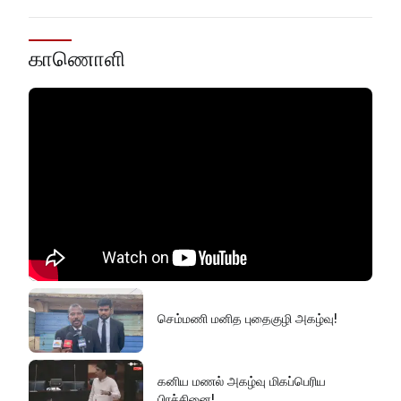
காணொளி
செம்மணி மனித புதைகுழி அகழ்வு!
கனிய மணல் அகழ்வு மிகப்பெரிய
பிரச்சினை!