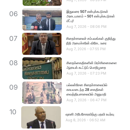
இதுவரை 507 என்புக்கூடுகள்
06
அடையாளம் – 501 என்புக்கூடுகள்
மீட்பு!
Aug 7, 2026
-
08:06 PM
07
சிறைச்சாலைச் சம்பவங்கள் குறித்து
நீதி அமைச்சரின் விசேட உரை
Aug 7, 2026
-
07:55 PM
08
சிறைக்கைதிகளின் பிரச்சினைகளை
ஆராயக் கூட்டுப் பொறிமுறை
Aug 7, 2026
-
07:23 PM
பல்லன்சேன சிறைச்சாலையில்
09
காயமடைந்த 28 கைதிகள்
வைத்தியசாலையில் அனுமதி
Aug 7, 2026
-
06:47 PM
10
ஷானி அபேசேகரவிற்கு பதவி உயர்வு
Aug 8, 2026
-
06:52 AM