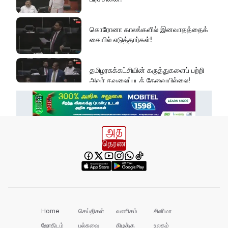
கொரோனா காலங்களில் இனவாதத்தைக்
கையில் எடுத்தார்கள்!
தமிழரசுக்கட்சியின் கருத்துகளைப் பற்றி
அவர் கவலைப்படத் தேவையில்லை!
இது அதனுடன் சம்பந்தப்பட்ட கேள்விதான்
ஐயா!
பல மாணவர்களின் எதிர்காலம்
நாசமாகிறது!
கல்விச்சூழலில் இது ஒரு நவீன
தீண்டாமையாகும்!
Home
செய்திகள்
வணிகம்
சினிமா
ஜோதிடம்
பல்சுவை
கிழக்கு
உலகம்