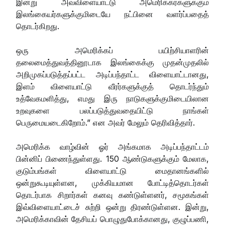
இன்று அவ்விளையாட்டு அமெரிக்கர்களுக்கும்
இலங்கையர்களுக்குமிடையே நட்பினை வளர்ப்பதைத்
தொடர்கிறது.
ஒரு அமெரிக்கப் பயிற்சியாளரின்
தலைமைத்துவத்தினூடாக இலங்கைக்கு முதன்முதலில்
அறிமுகப்படுத்தப்பட்ட அடிப்பந்தாட்ட விளையாட்டானது,
இளம் விளையாட்டு வீரர்களுக்குத் தொடர்ந்தும்
உத்வேகமளித்து, எமது இரு நாடுகளுக்குமிடையிலான
உறவுகளை பலப்படுத்துவதையிட்டு நாங்கள்
பெருமையடைகிறோம்.” என அவர் மேலும் தெரிவித்தார்.
அமெரிக்க வாழ்வின் ஓர் அங்கமாக அடிப்பந்தாட்டம்
பின்னிப் பிணைந்துள்ளது. 150 ஆண்டுகளுக்கும் மேலாக,
குடும்பங்கள் விளையாட்டு மைதானங்களில்
ஒன்றுகூடியுள்ளன, முக்கியமான போட்டித்தொடர்கள்
தொடர்பாக சிறார்கள் கனவு கண்டுள்ளனர், சமூகங்கள்
இவ்விளையாட்டைச் சுற்றி ஒன்று திரண்டுள்ளன. இன்று,
அமெரிக்காவின் தேசியப் பொழுதுபோக்கானது, குழுப்பணி,