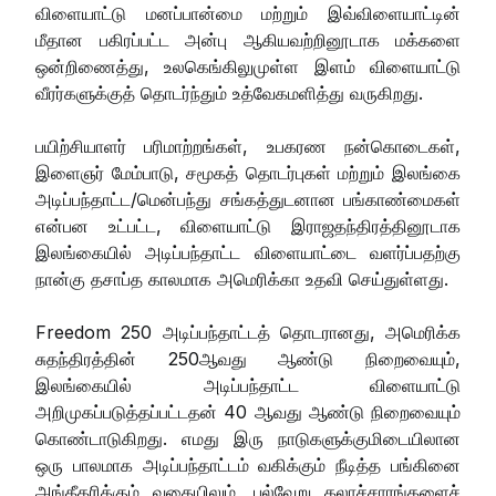
விளையாட்டு மனப்பான்மை மற்றும் இவ்விளையாட்டின்
மீதான பகிரப்பட்ட அன்பு ஆகியவற்றினூடாக மக்களை
ஒன்றிணைத்து, உலகெங்கிலுமுள்ள இளம் விளையாட்டு
வீரர்களுக்குத் தொடர்ந்தும் உத்வேகமளித்து வருகிறது.
பயிற்சியாளர் பரிமாற்றங்கள், உபகரண நன்கொடைகள்,
இளைஞர் மேம்பாடு, சமூகத் தொடர்புகள் மற்றும் இலங்கை
அடிப்பந்தாட்ட/மென்பந்து சங்கத்துடனான பங்காண்மைகள்
என்பன உட்பட்ட, விளையாட்டு இராஜதந்திரத்தினூடாக
இலங்கையில் அடிப்பந்தாட்ட விளையாட்டை வளர்ப்பதற்கு
நான்கு தசாப்த காலமாக அமெரிக்கா உதவி செய்துள்ளது.
Freedom 250 அடிப்பந்தாட்டத் தொடரானது, அமெரிக்க
சுதந்திரத்தின் 250ஆவது ஆண்டு நிறைவையும்,
இலங்கையில் அடிப்பந்தாட்ட விளையாட்டு
அறிமுகப்படுத்தப்பட்டதன் 40 ஆவது ஆண்டு நிறைவையும்
கொண்டாடுகிறது. எமது இரு நாடுகளுக்குமிடையிலான
ஒரு பாலமாக அடிப்பந்தாட்டம் வகிக்கும் நீடித்த பங்கினை
அங்கீகரிக்கும் வகையிலும், பல்வேறு கலாச்சாரங்களைச்