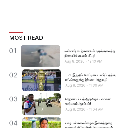
MOST READ
01
மன்னார் கடற்கரையில் உருக்குலைந்த
நிலையில் சடலம் மீட்பு!
Aug 8, 2026
-
12:13 PM
02
LPL இறுதிப் போட்டியைப் பார்ப்பதற்கு
ரசிகர்களுக்கு இலவச அனுமதி
Aug 8, 2026
-
11:36 AM
03
தெரண பட்டத் திருவிழா - வாகன
ஊர்வலம் ஆரம்பம்!
Aug 8, 2026
-
11:04 AM
04
யாழ். பல்கலைக்கழக இசைத்துறை
மாணவி நிரோஷினி அகால மரணம்