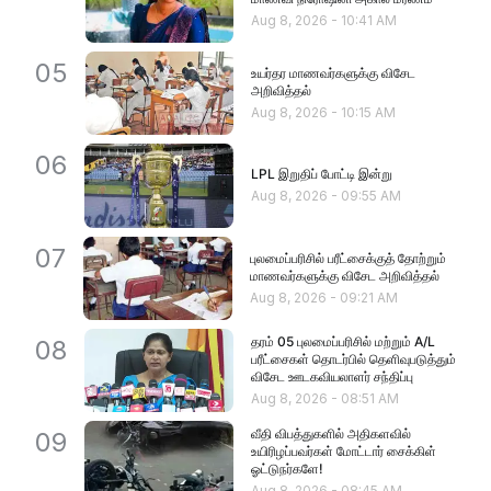
Aug 8, 2026
-
10:41 AM
05
உயர்தர மாணவர்களுக்கு விசேட
அறிவித்தல்
Aug 8, 2026
-
10:15 AM
06
LPL இறுதிப் போட்டி இன்று
Aug 8, 2026
-
09:55 AM
07
புலமைப்பரிசில் பரீட்சைக்குத் தோற்றும்
மாணவர்களுக்கு விசேட அறிவித்தல்
Aug 8, 2026
-
09:21 AM
தரம் 05 புலமைப்பரிசில் மற்றும் A/L
08
பரீட்சைகள் தொடர்பில் தெளிவுபடுத்தும்
விசேட ஊடகவியலாளர் சந்திப்பு
Aug 8, 2026
-
08:51 AM
வீதி விபத்துகளில் அதிகளவில்
09
உயிரிழப்பவர்கள் மோட்டார் சைக்கிள்
ஓட்டுநர்களே!
Aug 8, 2026
-
08:45 AM