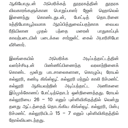
ஆகியோருடன் அமெரிக்கத் தூதரகத்தின் தூதரக
விவகாரங்களுக்கான பொறுப்பாளர் ஜேன் ஹொவெல்
இணைந்து கொண்டதுடன், போட்டித் தொடரினை
உத்தியோகபூர்வமாக ஆரம்பித்துவைப்பதற்காக வைபவ
ரீதியிலான முதல் பந்தை மரைன் பாதுகாப்புக்
காவற்படையின் படைக்கல சார்ஜன்ட் கைல் அபாரிசியோ
வீசினார்.
இலங்கையில் அமெரிக்க அடிப்பந்தாட்டத்தின்
வளர்ச்சியுடன் பிண்ணிப்பிணைந்த வரலாற்றினைக்
கொண்ட மூன்று பாடசாலைகளான, கொழும்பு ரோயல்
கல்லூரி, கண்டி கிங்ஸ்வூட் கல்லூரி மற்றும் காலி ரிச்மண்ட்
கல்லூரி ஆகியவற்றின் அடிப்பந்தாட்ட அணிகளை
இம்முக்கோணப் போட்டித்தொடர் ஒன்றிணைத்தது. ரோயல்
கல்லூரியை 26 – 10 எனும் புள்ளிவிகிதத்தில் வென்று
தனது ஆட்டத்தைத் தொடங்கிய கிங்ஸ்வூட் கல்லூரி, பின்பு
ரிச்மண்ட் கல்லூரியிடம் 15 – 7 எனும் புள்ளிவிகிதத்தில்
தோல்வியடைந்தது.