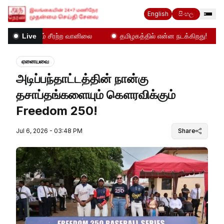
English
සිංහල
ை உலுக்கும் சீரற்ற வானிலை
தமிழகத்தில் என்ன நடக்கிறது!
Live
ஏனையவை
அடிப்பந்தாட்டத்தின் நான்கு
தசாப்தங்களையும் கௌரவிக்கும்
Freedom 250!
Jul 6, 2026 - 03:48 PM
Share