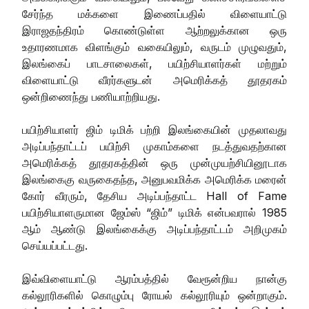
சேர்ந்த மக்களை இணைப்பதில் விளையாட்டு
இராஜதந்திரம் கொண்டுள்ள ஆற்றலுக்கான ஒரு
உதாரணமாக விளங்கும் வகையிலும், வருடம் முழுவதும்,
இலங்கைப் பாடசாலைகள், பயிற்சியாளர்கள் மற்றும்
விளையாட்டு வீரர்களுடன் அமெரிக்கத் தூதரகம்
ஒன்றிணைந்து பணியாற்றியது.
பயிற்சியாளர் ஜிம் டிமிக் பற்றி இலங்கையின் முதலாவது
அடிப்பந்தாட்டப் பயிற்சி முகாம்களை நடத்துவதற்கான
அமெரிக்கத் தூதரகத்தின் ஒரு முன்முயற்சியினூடாக
இலங்கைகு வருகைதந்த, அனுபவமிக்க அமெரிக்க மரைன்
கோர் வீரரும், தேசிய அடிப்பந்தாட்ட Hall of Fame
பயிற்சியாளருமான ஜேம்ஸ் “ஜிம்” டிமிக் என்பவரால் 1985
ஆம் ஆண்டு இலங்கைக்கு அடிப்பந்தாட்டம் அறிமுகம்
செய்யப்பட்டது.
இவ்விளையாட்டு ஆரம்பத்தில் வேரூன்றிய நான்கு
கல்லூரிகளில் கொழும்பு ரோயல் கல்லூரியும் ஒன்றாகும்.