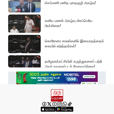
செம்மணி மனித புதைகுழி அகழ்வு!
கனிய மணல் அகழ்வு மிகப்பெரிய
பிரச்சினை!
கொரோனா காலங்களில் இனவாதத்தைக்
கையில் எடுத்தார்கள்!
தமிழரசுக்கட்சியின் கருத்துகளைப் பற்றி
அவர் கவலைப்படத் தேவையில்லை!
இது அதனுடன் சம்பந்தப்பட்ட கேள்விதான்
ஐயா!
பல மாணவர்களின் எதிர்காலம்
நாசமாகிறது!