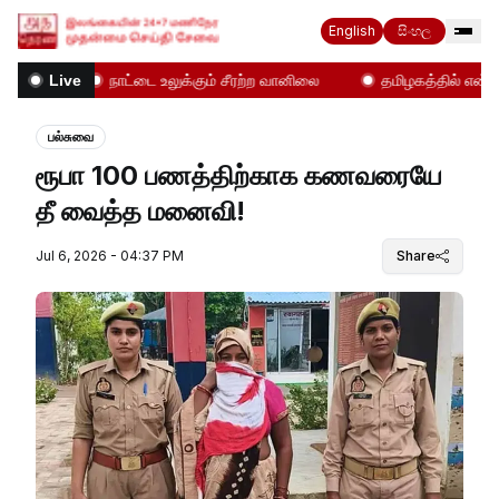
English
සිංහල
கள்!
நாட்டை உலுக்கும் சீரற்ற வானிலை
தமிழகத்தில் என்ன நட
Live
பல்சுவை
ரூபா 100 பணத்திற்காக கணவரையே
தீ வைத்த மனைவி!
Jul 6, 2026 - 04:37 PM
Share