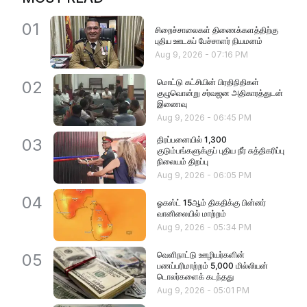
01
சிறைச்சாலைகள் திணைக்களத்திற்கு
புதிய ஊடகப் பேச்சாளர் நியமனம்
Aug 9, 2026
-
07:16 PM
மொட்டு கட்சியின் பிரதிநிதிகள்
02
குழுவொன்று சர்வஜன அதிகாரத்துடன்
இணைவு
Aug 9, 2026
-
06:45 PM
திரப்பனையில் 1,300
03
குடும்பங்களுக்குப் புதிய நீர் சுத்திகரிப்பு
நிலையம் திறப்பு
Aug 9, 2026
-
06:05 PM
04
ஓகஸ்ட் 15ஆம் திகதிக்கு பின்னர்
வானிலையில் மாற்றம்
Aug 9, 2026
-
05:34 PM
வெளிநாட்டு ஊழியர்களின்
05
பணப்பரிமாற்றம் 5,000 மில்லியன்
டொலர்களைக் கடந்தது
Aug 9, 2026
-
05:01 PM