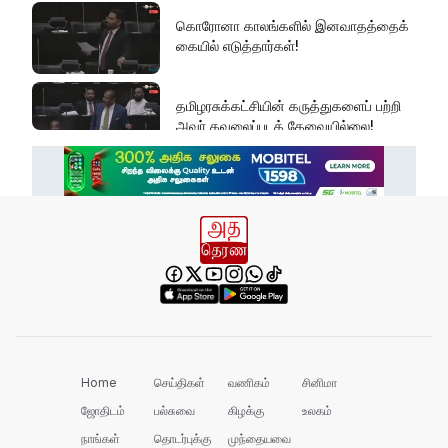
கொரோனா காலங்களில் இனவாதத்தைக்
கையில் எடுத்தார்கள்!
தமிழரசுக்கட்சியின் கருத்துகளைப் பற்றி
அவர் கவலைப்படத் தேவையில்லை!
இது அதனுடன் சம்பந்தப்பட்ட கேள்விதான்
ஐயா!
பல மாணவர்களின் எதிர்காலம்
நாசமாகிறது!
கல்விச்சூழலில் இது ஒரு நவீன
தீண்டாமையாகும்!
Home
செய்திகள்
வணிகம்
சினிமா
ஜோதிடம்
பல்சுவை
கிழக்கு
உலகம்
நாங்கள்
தொடர்புக்கு
முந்தையவை
தமிழர் பகுதிகளில் ஏன் இவ்வாறு