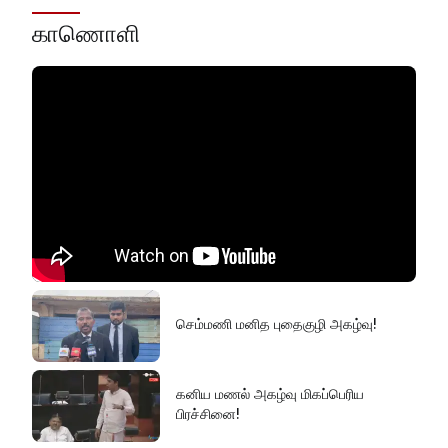
காணொளி
செம்மணி மனித புதைகுழி அகழ்வு!
கனிய மணல் அகழ்வு மிகப்பெரிய
பிரச்சினை!