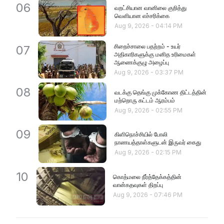
06
வறட்சியான வானிலை குறித்து
வௌியான எச்சரிக்கை
Aug 9, 2026
-
04:14 PM
சிறைச்சாலை பதற்றம் - உயர்
07
அதிகாரிகளுக்கு மனித உரிமைகள்
ஆணைக்குழு அழைப்பு
Aug 9, 2026
-
03:37 PM
08
வடக்கு தெங்கு முக்கோண திட்டத்தின்
மற்றொரு கட்டம் ஆரம்பம்
Aug 9, 2026
-
02:55 PM
09
கிளிநொச்சியில் போலி
நாணயத்தாள்களுடன் இருவர் கைது
Aug 9, 2026
-
02:15 PM
10
கொத்மலை நீர்த்தேக்கத்தின்
வான்கதவுகள் திறப்பு
Aug 9, 2026
-
07:46 PM