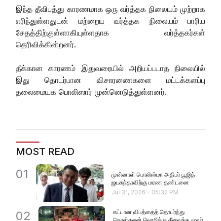
இந்த தீவிபத்து காரணமாக ஒரு வர்த்தக நிலையம் முற்றாக
எரிந்துள்ளதுடன் மற்றைய வர்த்தக நிலையம் பாரிய
சேதத்திற்குள்ளாகியுள்ளதாக வர்த்தகர்கள்
தெரிவிக்கின்றனர்.
தீக்கான காரணம் இதுவரையில் அறியப்படாத நிலையில்
இது தொடர்பான விசாரணைகளை மட்டக்களப்பு
தலைமையக பொலிஸார் முன்னெடுத்துள்ளனர்.
MOST READ
01
முன்னாள் பொலிஸ்மா அதிபர் பூஜித்
ஜயசுந்தரவிற்கு மரண தண்டனை
Jul 31, 2026
-
05:32 PM
கட்டான விபத்தைத் தொடர்ந்து
02
கொள்கலன் லொறிக்கு தீவைத்த மூவர்