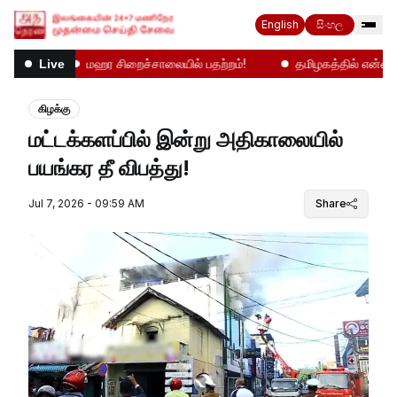
English
සිංහල
னிலை
மஹர சிறைச்சாலையில் பதற்றம்!
தமிழகத்தில் என்ன நடக
Live
கிழக்கு
மட்டக்களப்பில் இன்று அதிகாலையில்
பயங்கர தீ விபத்து!
Jul 7, 2026 - 09:59 AM
Share