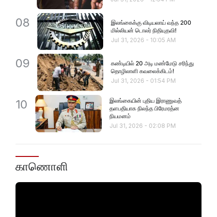
08
இலங்கைக்கு விடியலாய் வந்த 200
மில்லியன் டொலர் நிதியுதவி!
Jul 31, 2026
-
10:05 AM
09
கண்டியில் 20 அடி மண்மேடு சரிந்து
தொழிலாளி கவலைக்கிடம்!
Jul 31, 2026
-
01:54 PM
இலங்கையின் புதிய இராணுவத்
10
தளபதியாக நிலந்த பிரேமரத்ன
நியமனம்
Jul 31, 2026
-
02:08 PM
காணொளி