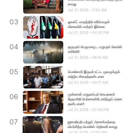
கைது
Jul 31, 2026
-
11:52 AM
03
ஓகஸ்ட் மாதத்தில் எரிபொருள்
விலையில் மாற்றம் இல்லை
Jul 31, 2026
-
04:30 PM
04
ஒருபுறம் பெருமழை... மறுபுறம் வெயில்
கச்சேரி!
Jul 31, 2026
-
06:15 AM
05
பொலிஸார் இருவர் உட்பட மூவருக்குக்
கடூழிய சிறைத்தண்டனை
Jul 31, 2026
-
09:17 AM
முன்னாள் பாதுகாப்புச் செயலாளர்
06
ஹேமசிறி பெர்னாண்டோவிற்கும் மரண
தண்டனை!
Jul 31, 2026
-
07:46 PM
07
ஜனாதிபதி மற்றும் அரசாங்கத்தை
விமர்சித்த பொலிஸ் அதிகாரி கைது
Jul 31, 2026
-
12:54 PM