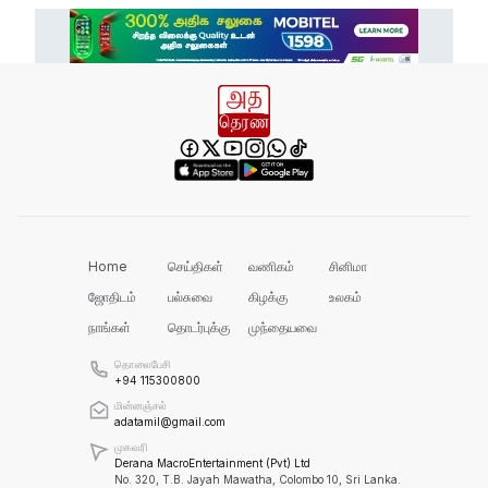
எல் நினோவை எதிர்கொள்ளத் தயாராக
வேண்டும்!
வனஜீவராசிகள் அதிகாரிகளால் மீட்பு!
செம்மணியின் ஆதாரங்களைப் பாதுகாக்க
வேண்டும்!
Home
செய்திகள்
வணிகம்
சினிமா
ஜோதிடம்
பல்சுவை
கிழக்கு
உலகம்
நாங்கள்
தொடர்புக்கு
முந்தையவை
ரவிகரன் கோரிக்கை!
தொலைபேசி
+94 115300800
மின்னஞ்சல்
adatamil@gmail.com
அரசின் நடவடிக்கை தான் என்ன?
முகவரி
Derana MacroEntertainment (Pvt) Ltd
No. 320, T.B. Jayah Mawatha, Colombo 10, Sri Lanka.