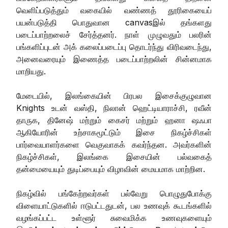
வெளிப்படுத்தும் வகையில் வண்ணத் தூரிகையைப்
பயன்படுத்தி பொதுவான canvasஇல் தங்களது
படைப்பாற்றலைச் சேர்த்தனர். நாள் முழுவதும் பலரின்
பங்களிப்புடன் அக் கலைப்படைப்பு தொடர்ந்து விரிவடைந்து,
அனைவரையும் இணைத்த படைப்பாற்றலின் சின்னமாக
மாறியது.
மேடையில், இலங்கையின் பிரபல இசைக்குழுவான
Knights உடன் வஸ்தி, நிலான் ஹெட்டியாராச்சி, ரவீன்
தாருக, தினேஷ் மற்றும் கைசர் மற்றும் ஹனா ஷஃபா
ஆகியோரின் உற்சாகமூட்டும் இசை நிகழ்ச்சிகள்
பார்வையாளர்களை வெகுவாகக் கவர்ந்தன. அவர்களின்
நிகழ்ச்சிகள், இலங்கை இசையின் பல்வகைத்
தன்மையையும் துடிப்பையும் விழாவின் மையமாக மாற்றின.
நிகழ்வில் பங்கேற்றவர்கள் பல்வேறு பொழுதுபோக்கு
விளையாட்டுகளில் ஈடுபட்டதுடன், பல உணவுக் கூடங்களில்
வழங்கப்பட்ட உள்ளூர் சுவைமிக்க உணவுகளையும்