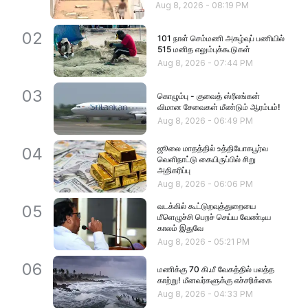
Aug 8, 2026
-
08:19 PM
02
101 நாள் செம்மணி அகழ்வுப் பணியில்
515 மனித எலும்புக்கூடுகள்
Aug 8, 2026
-
07:44 PM
03
கொழும்பு - குவைத் ஸ்ரீலங்கன்
விமான சேவைகள் மீண்டும் ஆரம்பம்!
Aug 8, 2026
-
06:49 PM
ஜூலை மாதத்தில் உத்தியோகபூர்வ
04
வெளிநாட்டு கையிருப்பில் சிறு
அதிகரிப்பு
Aug 8, 2026
-
06:06 PM
வடக்கில் கூட்டுறவுத்துறையை
05
மீளெழுச்சி பெறச் செய்ய வேண்டிய
காலம் இதுவே
Aug 8, 2026
-
05:21 PM
06
மணிக்கு 70 கி.மீ வேகத்தில் பலத்த
காற்று! மீனவர்களுக்கு எச்சரிக்கை
Aug 8, 2026
-
04:33 PM