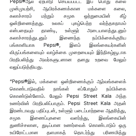
Pepsi®ஆல் ஏற்பாடு செய்யப்பட்ட இப் பொது கலை
முன்முயற்சி, ஆயிரக்கணக்கான மக்களை கலை,
கலாச்சாரம் மற்றும் சமூக ஒற்றுமையின் கீழ்
ஒன்றிணைத்தது. உலகப் புகழ்பெற்ற வர்த்தகநாமம்
என்பதையும் தாண்டி, உள்ளூர் அடையாளத்துடனும்
கலாச்சாரத்துடனும் இணைந்த நம்பிக்கைக்குரிய
பங்காளியாக Pepsi®, இளம் இலங்கையர்களின்
விருப்பங்களையும் வாழ்க்கை முறையையும் இந்நிகழ்வூடாக
பிரதிபலித்து அவர்களுடனான தனது உறவை மேலும்
வலுப்படுத்தியது.
“Pepsi®இல், மக்களை ஒன்றிணைக்கும் ஆர்வங்களைக்
கொண்டாடுவதில் நாங்கள் எப்போதும் நம்பிக்கை
கொண்டுள்ளோம். மேலும் Pepsi Street Kala அந்த
உணர்வின் பிரதிபலிப்பாகும். Pepsi Street Kala அதன்
இரண்டாவது பதிப்புடன், உள்ளூர் படைப்பாற்றலை ஆதரித்து,
சமூக இணைப்புகளை வளர்த்து, இலங்கையின்
துணிச்சலான, துடிப்பான உணர்வைக் கொண்டாடும் ஒரு
உயிரோட்டமான தளமாகத் தொடர்ந்து பரிணமித்து