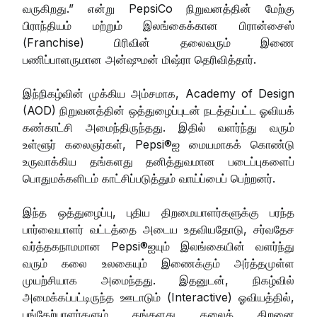
வருகிறது.” என்று PepsiCo நிறுவனத்தின் மேற்கு
பிராந்தியம் மற்றும் இலங்கைக்கான பிரான்சைஸ்
(Franchise) பிரிவின் தலைவரும் இணை
பணிப்பாளருமான அன்ஷுமன் மிஷ்ரா தெரிவித்தார்.
இந்நிகழ்வின் முக்கிய அம்சமாக, Academy of Design
(AOD) நிறுவனத்தின் ஒத்துழைப்புடன் நடத்தப்பட்ட ஓவியக்
கண்காட்சி அமைந்திருந்தது. இதில் வளர்ந்து வரும்
உள்ளூர் கலைஞர்கள், Pepsi®ஐ மையமாகக் கொண்டு
உருவாக்கிய தங்களது தனித்துவமான படைப்புகளைப்
பொதுமக்களிடம் காட்சிப்படுத்தும் வாய்ப்பைப் பெற்றனர்.
இந்த ஒத்துழைப்பு, புதிய திறமையாளர்களுக்கு பரந்த
பார்வையாளர் வட்டத்தை அடைய உதவியதோடு, சர்வதேச
வர்த்தகநாமமான Pepsi®ஐயும் இலங்கையின் வளர்ந்து
வரும் கலை உலகையும் இணைக்கும் அர்த்தமுள்ள
முயற்சியாக அமைந்தது. இதனுடன், நிகழ்வில்
அமைக்கப்பட்டிருந்த ஊடாடும் (Interactive) ஓவியத்தில்,
பங்கேற்பாளர்களும் தங்களது கலைத் திறனை