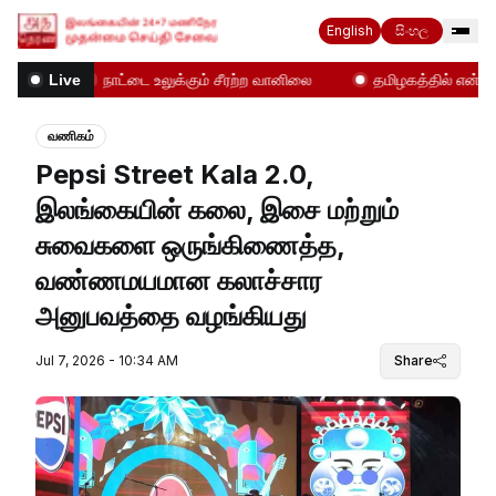
English
සිංහල
்!
நாட்டை உலுக்கும் சீரற்ற வானிலை
தமிழகத்தில் என்ன நடக
Live
வணிகம்
Pepsi Street Kala 2.0,
இலங்கையின் கலை, இசை மற்றும்
சுவைகளை ஒருங்கிணைத்த,
வண்ணமயமான கலாச்சார
அனுபவத்தை வழங்கியது
Jul 7, 2026 - 10:34 AM
Share