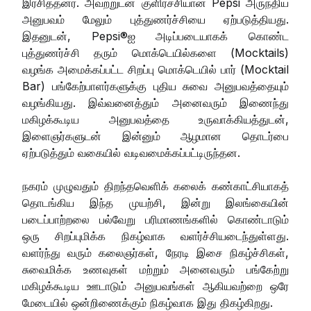
இரசித்தனர். அவற்றுடன் குளிர்ச்சியான Pepsi அருந்திய
அனுபவம் மேலும் புத்துணர்ச்சியை ஏற்படுத்தியது.
இதனுடன், Pepsi®ஐ அடிப்படையாகக் கொண்ட
புத்துணர்ச்சி தரும் மொக்டெயில்களை (Mocktails)
வழங்க அமைக்கப்பட்ட சிறப்பு மொக்டெயில் பார் (Mocktail
Bar) பங்கேற்பாளர்களுக்கு புதிய சுவை அனுபவத்தையும்
வழங்கியது. இவ்வனைத்தும் அனைவரும் இணைந்து
மகிழக்கூடிய அனுபவத்தை உருவாக்கியத்துடன்,
இளைஞர்களுடன் இன்னும் ஆழமான தொடர்பை
ஏற்படுத்தும் வகையில் வடிவமைக்கப்பட்டிருந்தன.
நகரம் முழுவதும் திறந்தவெளிக் கலைக் கண்காட்சியாகத்
தொடங்கிய இந்த முயற்சி, இன்று இலங்கையின்
படைப்பாற்றலை பல்வேறு பரிமாணங்களில் கொண்டாடும்
ஒரு சிறப்புமிக்க நிகழ்வாக வளர்ச்சியடைந்துள்ளது.
வளர்ந்து வரும் கலைஞர்கள், நேரடி இசை நிகழ்ச்சிகள்,
சுவைமிக்க உணவுகள் மற்றும் அனைவரும் பங்கேற்று
மகிழக்கூடிய ஊடாடும் அனுபவங்கள் ஆகியவற்றை ஒரே
மேடையில் ஒன்றிணைக்கும் நிகழ்வாக இது திகழ்கிறது.