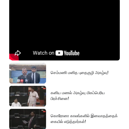
செம்மணி மனித புதைகுழி அகழ்வு!
கனிய மணல் அகழ்வு மிகப்பெரிய
பிரச்சினை!
கொரோனா காலங்களில் இனவாதத்தைக்
கையில் எடுத்தார்கள்!