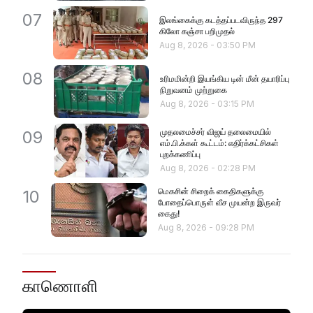
07
இலங்கைக்கு கடத்தப்படவிருந்த 297
கிலோ கஞ்சா பறிமுதல்
Aug 8, 2026
-
03:50 PM
08
உரிமமின்றி இயங்கிய டின் மீன் தயாரிப்பு
நிறுவனம் முற்றுகை
Aug 8, 2026
-
03:15 PM
முதலமைச்சர் விஜய் தலைமையில்
09
எம்.பி.க்கள் கூட்டம்: எதிர்க்கட்சிகள்
புறக்கணிப்பு
Aug 8, 2026
-
02:28 PM
மெகசின் சிறைக் கைதிகளுக்கு
10
போதைப்பொருள் வீச முயன்ற இருவர்
கைது!
Aug 8, 2026
-
09:28 PM
காணொளி