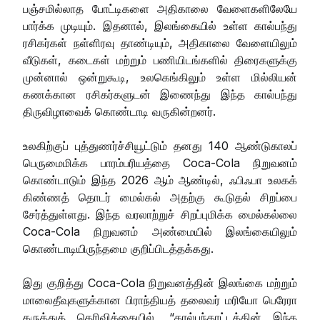
பஞ்சமில்லாத போட்டிகளை அதிகாலை வேளைகளிலேயே
பார்க்க முடியும். இதனால், இலங்கையில் உள்ள கால்பந்து
ரசிகர்கள் நள்ளிரவு தாண்டியும், அதிகாலை வேளையிலும்
வீடுகள், கடைகள் மற்றும் பணியிடங்களில் திரைகளுக்கு
முன்னால் ஒன்றுகூடி, உலகெங்கிலும் உள்ள மில்லியன்
கணக்கான ரசிகர்களுடன் இணைந்து இந்த கால்பந்து
திருவிழாவைக் கொண்டாடி வருகின்றனர்.
உலகிற்குப் புத்துணர்ச்சியூட்டும் தனது 140 ஆண்டுகாலப்
பெருமைமிக்க பாரம்பரியத்தை Coca-Cola நிறுவனம்
கொண்டாடும் இந்த 2026 ஆம் ஆண்டில், ஃபிஃபா உலகக்
கிண்ணத் தொடர் மைல்கல் அதற்கு கூடுதல் சிறப்பை
சேர்த்துள்ளது. இந்த வரலாற்றுச் சிறப்புமிக்க மைல்கல்லை
Coca-Cola நிறுவனம் அண்மையில் இலங்கையிலும்
கொண்டாடியிருந்தமை குறிப்பிடத்தக்கது.
இது குறித்து Coca-Cola நிறுவனத்தின் இலங்கை மற்றும்
மாலைதீவுகளுக்கான பிராந்தியத் தலைவர் மரியோ பெரேரா
கருத்துத் தெரிவிக்கையில், “கால்பந்தாட்டத்தின் இந்த