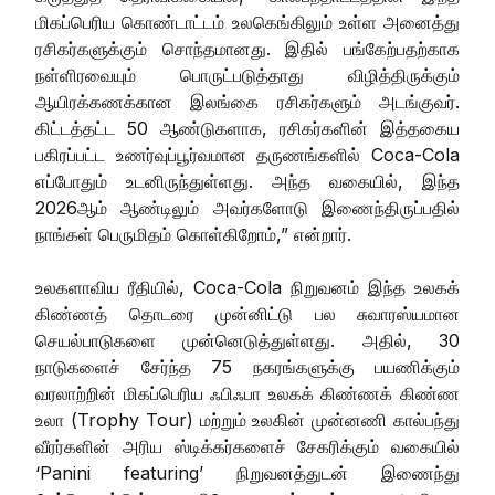
மிகப்பெரிய கொண்டாட்டம் உலகெங்கிலும் உள்ள அனைத்து
ரசிகர்களுக்கும் சொந்தமானது. இதில் பங்கேற்பதற்காக
நள்ளிரவையும் பொருட்படுத்தாது விழித்திருக்கும்
ஆயிரக்கணக்கான இலங்கை ரசிகர்களும் அடங்குவர்.
கிட்டத்தட்ட 50 ஆண்டுகளாக, ரசிகர்களின் இத்தகைய
பகிரப்பட்ட உணர்வுப்பூர்வமான தருணங்களில் Coca-Cola
எப்போதும் உடனிருந்துள்ளது. அந்த வகையில், இந்த
2026ஆம் ஆண்டிலும் அவர்களோடு இணைந்திருப்பதில்
நாங்கள் பெருமிதம் கொள்கிறோம்,” என்றார்.
உலகளாவிய ரீதியில், Coca-Cola நிறுவனம் இந்த உலகக்
கிண்ணத் தொடரை முன்னிட்டு பல சுவாரஸ்யமான
செயல்பாடுகளை முன்னெடுத்துள்ளது. அதில், 30
நாடுகளைச் சேர்ந்த 75 நகரங்களுக்கு பயணிக்கும்
வரலாற்றின் மிகப்பெரிய ஃபிஃபா உலகக் கிண்ணக் கிண்ண
உலா (Trophy Tour) மற்றும் உலகின் முன்னணி கால்பந்து
வீரர்களின் அரிய ஸ்டிக்கர்களைச் சேகரிக்கும் வகையில்
‘Panini featuring’ நிறுவனத்துடன் இணைந்து