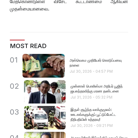
மேற்கொண்டுள்ள விசேட கூட்டாண்மை ஆகியன
முதன்மையானவை.
MOST READ
01
அஸ்வெசும முதியோர் கொடுப்பனவு
நாளை
Jul 30, 2026
-
04:57 PM
02
முன்னாள் பொலிஸ்மா அதிபர் பூஜித்
ஜயசுந்தரவிற்கு மரண தண்டனை
Jul 31, 2026
-
05:32 PM
இருள் சூழ்ந்த வாக்குமூலம்:
03
ஊடகங்களுக்குப் பூட்டுப்போட்ட
நீதிபதியின் உத்தரவு!
Jul 30, 2026
-
09:21 PM
04
ஆதரவற்றோர் இல்லத்தில் வாழும் பிரபல