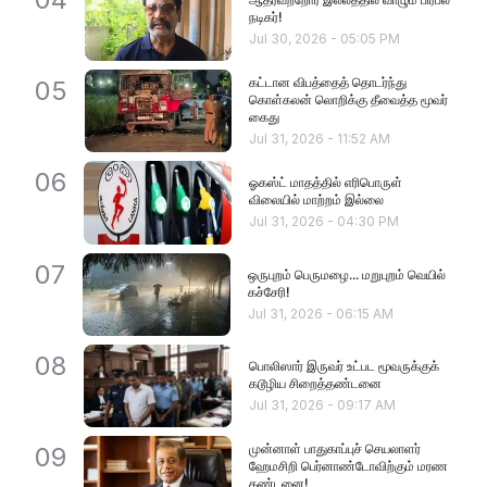
நடிகர்!
Jul 30, 2026
-
05:05 PM
கட்டான விபத்தைத் தொடர்ந்து
05
கொள்கலன் லொறிக்கு தீவைத்த மூவர்
கைது
Jul 31, 2026
-
11:52 AM
06
ஓகஸ்ட் மாதத்தில் எரிபொருள்
விலையில் மாற்றம் இல்லை
Jul 31, 2026
-
04:30 PM
07
ஒருபுறம் பெருமழை... மறுபுறம் வெயில்
கச்சேரி!
Jul 31, 2026
-
06:15 AM
08
பொலிஸார் இருவர் உட்பட மூவருக்குக்
கடூழிய சிறைத்தண்டனை
Jul 31, 2026
-
09:17 AM
முன்னாள் பாதுகாப்புச் செயலாளர்
09
ஹேமசிறி பெர்னாண்டோவிற்கும் மரண
தண்டனை!