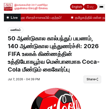
English
සිංහල
மஹர சிறைச்சாலையில் பதற்றம்!
தமிழகத்தில் என்ன நடக்கிற
Live
வணிகம்
50 ஆண்டுகால கால்பந்துப் பயணம்,
140 ஆண்டுகால புத்துணர்ச்சி: 2026
FIFA உலகக் கிண்ணத்தின்
உத்தியோகபூர்வ மென்பானமாக Coca-
Cola மீண்டும் கைகோர்ப்பு
Jul 7, 2026 - 04:39 PM
Share