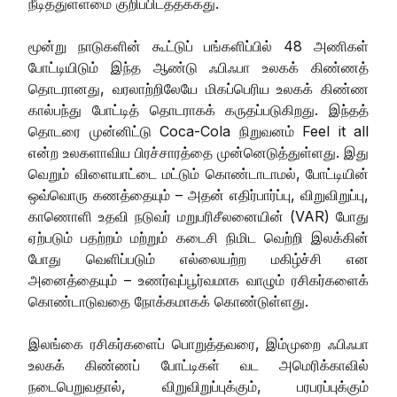
நீடித்துள்ளமை குறிப்பிடத்தக்கது.
மூன்று நாடுகளின் கூட்டுப் பங்களிப்பில் 48 அணிகள்
போட்டியிடும் இந்த ஆண்டு ஃபிஃபா உலகக் கிண்ணத்
தொடரானது, வரலாற்றிலேயே மிகப்பெரிய உலகக் கிண்ண
கால்பந்து போட்டித் தொடராகக் கருதப்படுகிறது. இந்தத்
தொடரை முன்னிட்டு Coca-Cola நிறுவனம் Feel it all
என்ற உலகளாவிய பிரச்சாரத்தை முன்னெடுத்துள்ளது. இது
வெறும் விளையாட்டை மட்டும் கொண்டாடாமல், போட்டியின்
ஒவ்வொரு கணத்தையும் – அதன் எதிர்பார்ப்பு, விறுவிறுப்பு,
காணொளி உதவி நடுவர் மறுபரிசீலனையின் (VAR) போது
ஏற்படும் பதற்றம் மற்றும் கடைசி நிமிட வெற்றி இலக்கின்
போது வெளிப்படும் எல்லையற்ற மகிழ்ச்சி என
அனைத்தையும் – உணர்வுப்பூர்வமாக வாழும் ரசிகர்களைக்
கொண்டாடுவதை நோக்கமாகக் கொண்டுள்ளது.
இலங்கை ரசிகர்களைப் பொறுத்தவரை, இம்முறை ஃபிஃபா
உலகக் கிண்ணப் போட்டிகள் வட அமெரிக்காவில்
நடைபெறுவதால், விறுவிறுப்புக்கும், பரபரப்புக்கும்