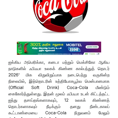
ஐக்கிய அமெரிக்கா, கனடா மற்றும் மெக்சிகோ ஆகிய
நாடுகளில் ஃபிஃபா உலகக் கிண்ண கால்பந்துத் தொடர்
2026' மிக விறுவிறுப்பாக நடைபெற்று வருகின்ற
நிலையில், இத்தொடரின் உத்தியோகபூர்வ மென்பானமாக
(Official Soft Drink) Coca-Cola மீண்டும்
கைகோர்த்துள்ளது. இதன் மூலம் ஃபிஃபா உடன் கிட்டத்தட்ட
ஐந்து தசாப்தங்களாகவும், 12 உலகக் கிண்ணத்
தொடர்களாகவும் நீடிக்கும் தனது நீண்டகாலப்
கூட்டாண்மையை Coca-Cola நிறுவனம் மேலும்