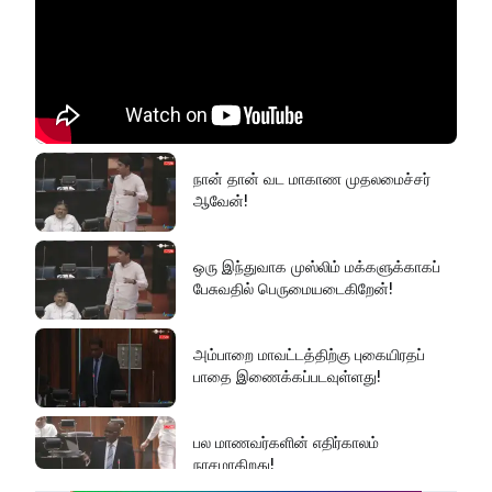
கல்விச்சூழலில் இது ஒரு நவீன
தீண்டாமையாகும்!
தமிழர் பகுதிகளில் ஏன் இவ்வாறு
நடக்கிறது?
நான் தான் வட மாகாண முதலமைச்சர்
ஆவேன்!
அரசின் மீது மேலும் சந்தேகத்தை
அதிகரிக்கின்றது!
ஒரு இந்துவாக முஸ்லிம் மக்களுக்காகப்
பேசுவதில் பெருமையடைகிறேன்!
செம்மறி என்று கூறுவது பிழை!
அம்பாறை மாவட்டத்திற்கு புகையிரதப்
பாதை இணைக்கப்படவுள்ளது!
பல மாணவர்களின் எதிர்காலம்
நாசமாகிறது!