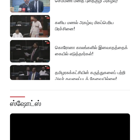
செம்மணி மனித புதைகுழி அகழ்வு!
கனிய மணல் அகழ்வு மிகப்பெரிய
பிரச்சினை!
கொரோனா காலங்களில் இனவாதத்தைக்
கையில் எடுத்தார்கள்!
தமிழரசுக்கட்சியின் கருத்துகளைப் பற்றி
அவர் கவலைப்படத் தேவையில்லை!
இது அதனுடன் சம்பந்தப்பட்ட கேள்விதான்
ஸ்ஷோட்ஸ்
ஐயா!
பல மாணவர்களின் எதிர்காலம்
நாசமாகிறது!