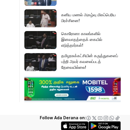
கனிய மணல் அகழ்வு மிகப்பெரிய
பிரச்சினை!
கொரோனா காலங்களில்
இனவாதத்தைக் கையில்
எடுத்தார்கள்!
தமிழரசுக்கட்சியின் கருத்துகளைப்
பற்றி அவர் கவலைப்படத்
தேவையில்லை!
இது அதனுடன் சம்பந்தப்பட்ட
கேள்விதான் ஐயா!
பல மாணவர்களின் எதிர்காலம்
நாசமாகிறது!
Follow Ada Derana on:
கல்விச்சூழலில் இது ஒரு நவீன