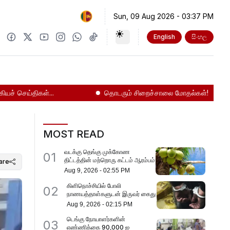
Sun, 09 Aug 2026
-
03:37 PM
English
සිංහල
ெய்திகள்...
தொடரும் சிறைச்சாலை மோதல்கள்!
நாட்
MOST READ
வடக்கு தெங்கு முக்கோண
01
திட்டத்தின் மற்றொரு கட்டம் ஆரம்பம்
are
Aug 9, 2026
-
02:55 PM
கிளிநொச்சியில் போலி
02
நாணயத்தாள்களுடன் இருவர் கைது
Aug 9, 2026
-
02:15 PM
டெங்கு நோயாளர்களின்
03
எண்ணிக்கை 90,000 ஐ