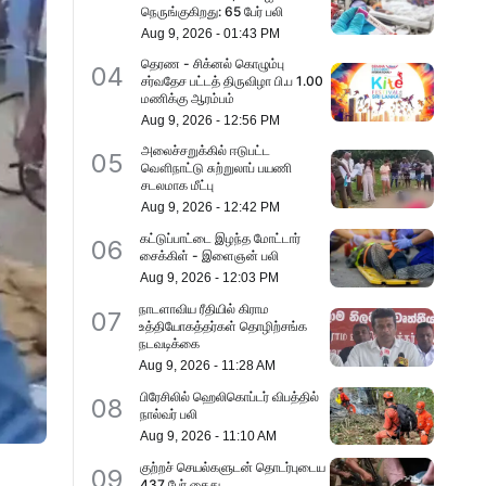
நெருங்குகிறது: 65 பேர் பலி
Aug 9, 2026
-
01:43 PM
தெரண - சிக்னல் கொழும்பு
04
சர்வதேச பட்டத் திருவிழா பி.ப 1.00
மணிக்கு ஆரம்பம்
Aug 9, 2026
-
12:56 PM
அலைச்சறுக்கில் ஈடுபட்ட
05
வௌிநாட்டு சுற்றுலாப் பயணி
சடலமாக மீட்பு
Aug 9, 2026
-
12:42 PM
கட்டுப்பாட்டை இழந்த மோட்டார்
06
சைக்கிள் - இளைஞன் பலி
Aug 9, 2026
-
12:03 PM
நாடளாவிய ரீதியில் கிராம
07
உத்தியோகத்தர்கள் தொழிற்சங்க
நடவடிக்கை
Aug 9, 2026
-
11:28 AM
பிரேசிலில் ஹெலிகொப்டர் விபத்தில்
08
நால்வர் பலி
Aug 9, 2026
-
11:10 AM
குற்றச் செயல்களுடன் தொடர்புடைய
09
437 பேர் கைது