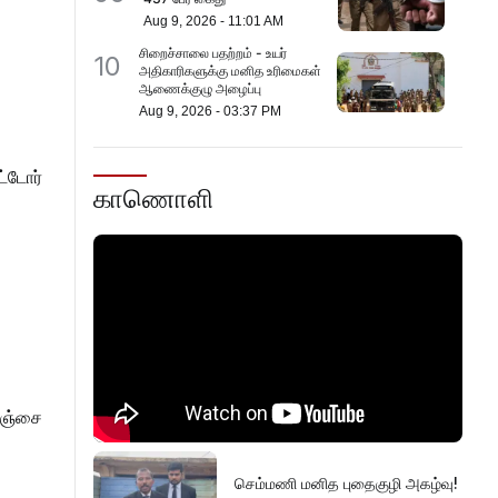
Aug 9, 2026
-
11:01 AM
சிறைச்சாலை பதற்றம் - உயர்
10
அதிகாரிகளுக்கு மனித உரிமைகள்
ஆணைக்குழு அழைப்பு
Aug 9, 2026
-
03:37 PM
ட்டோர்
காணொளி
நெஞ்சை
செம்மணி மனித புதைகுழி அகழ்வு!