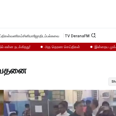
்திகள்
வணிகம்
சினிமா
ஜோதிடம்
பல்சுவை
TV Derana
FM
்ன நடக்கிறது!
அத தெரண செய்திகள்
இன்றைய முக்கியச் ச
ி வேதனை
Sh