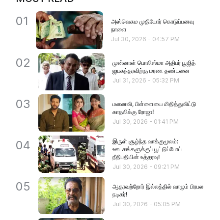
01
அஸ்வெசும முதியோர் கொடுப்பனவு
நாளை
Jul 30, 2026
-
04:57 PM
02
முன்னாள் பொலிஸ்மா அதிபர் பூஜித்
ஜயசுந்தரவிற்கு மரண தண்டனை
Jul 31, 2026
-
05:32 PM
03
மனைவி, பிள்ளையை மிதித்துவிட்டு
காதலிக்கு ரோஜா!
Jul 30, 2026
-
01:41 PM
இருள் சூழ்ந்த வாக்குமூலம்:
04
ஊடகங்களுக்குப் பூட்டுப்போட்ட
நீதிபதியின் உத்தரவு!
Jul 30, 2026
-
09:21 PM
05
ஆதரவற்றோர் இல்லத்தில் வாழும் பிரபல
நடிகர்!
Jul 30, 2026
-
05:05 PM