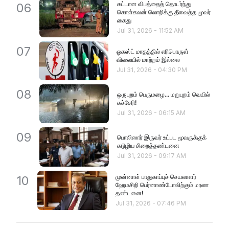
கட்டான விபத்தைத் தொடர்ந்து
06
கொள்கலன் லொறிக்கு தீவைத்த மூவர்
கைது
Jul 31, 2026
-
11:52 AM
07
ஓகஸ்ட் மாதத்தில் எரிபொருள்
விலையில் மாற்றம் இல்லை
Jul 31, 2026
-
04:30 PM
08
ஒருபுறம் பெருமழை... மறுபுறம் வெயில்
கச்சேரி!
Jul 31, 2026
-
06:15 AM
09
பொலிஸார் இருவர் உட்பட மூவருக்குக்
கடூழிய சிறைத்தண்டனை
Jul 31, 2026
-
09:17 AM
முன்னாள் பாதுகாப்புச் செயலாளர்
10
ஹேமசிறி பெர்னாண்டோவிற்கும் மரண
தண்டனை!
Jul 31, 2026
-
07:46 PM