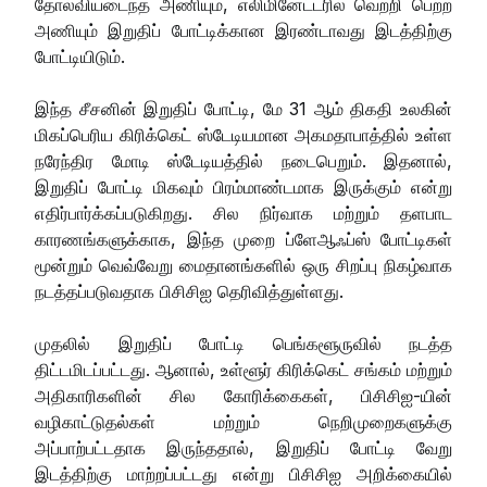
தோல்வியடைந்த அணியும், எலிமினேட்டரில் வெற்றி பெற்ற
அணியும் இறுதிப் போட்டிக்கான இரண்டாவது இடத்திற்கு
போட்டியிடும்.
இந்த சீசனின் இறுதிப் போட்டி, மே 31 ஆம் திகதி உலகின்
மிகப்பெரிய கிரிக்கெட் ஸ்டேடியமான அகமதாபாத்தில் உள்ள
நரேந்திர மோடி ஸ்டேடியத்தில் நடைபெறும். இதனால்,
இறுதிப் போட்டி மிகவும் பிரம்மாண்டமாக இருக்கும் என்று
எதிர்பார்க்கப்படுகிறது. சில நிர்வாக மற்றும் தளபாட
காரணங்களுக்காக, இந்த முறை ப்ளேஆஃப்ஸ் போட்டிகள்
மூன்றும் வெவ்வேறு மைதானங்களில் ஒரு சிறப்பு நிகழ்வாக
நடத்தப்படுவதாக பிசிசிஐ தெரிவித்துள்ளது.
முதலில் இறுதிப் போட்டி பெங்களூருவில் நடத்த
திட்டமிடப்பட்டது. ஆனால், உள்ளூர் கிரிக்கெட் சங்கம் மற்றும்
அதிகாரிகளின் சில கோரிக்கைகள், பிசிசிஐ-யின்
வழிகாட்டுதல்கள் மற்றும் நெறிமுறைகளுக்கு
அப்பாற்பட்டதாக இருந்ததால், இறுதிப் போட்டி வேறு
இடத்திற்கு மாற்றப்பட்டது என்று பிசிசிஐ அறிக்கையில்