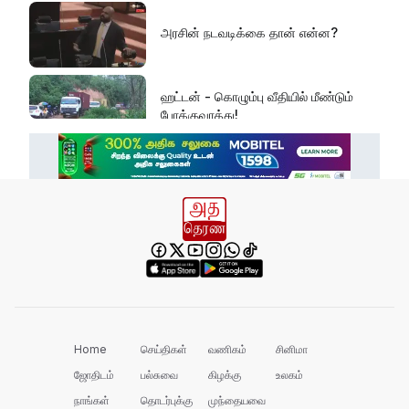
அரசின் நடவடிக்கை தான் என்ன?
ஹட்டன் - கொழும்பு வீதியில் மீண்டும்
போக்குவரத்து!
கொத்மலை வான் கதவுகள் திறப்பு
செம்மணியில் இதுவரை 481
எலும்புக்கூடுகள் மீட்பு!
நாங்கள் எல்லாவற்றையும் Postive ஆக
பார்க்கும் கட்சி!
Home
செய்திகள்
வணிகம்
சினிமா
ஜோதிடம்
பல்சுவை
கிழக்கு
உலகம்
நஷ்டத்தை சந்திக்கும் பெருந்தோட்ட
நாங்கள்
தொடர்புக்கு
முந்தையவை