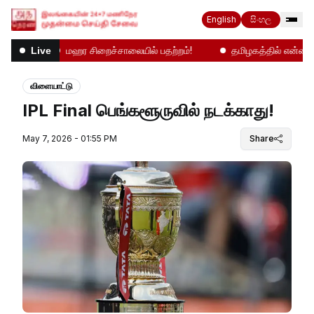
English
සිංහල
ிலை
மஹர சிறைச்சாலையில் பதற்றம்!
தமிழகத்தில் என்ன நடக்
Live
விளையாட்டு
IPL Final பெங்களூருவில் நடக்காது!
May 7, 2026 - 01:55 PM
Share