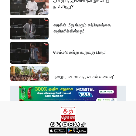
தமிழர் பகுதிகளில் ஏன் இவ்வாறு
நடக்கிறது?
அரசின் மீது மேலும் சந்தேகத்தை
அதிகரிக்கின்றது!
செம்மறி என்று கூறுவது பிழை!
'நல்லூரான் வடக்கு வாசல் வளைவு'
எல் நினோவை எதிர்கொள்ளத் தயாராக
வேண்டும்!
வனஜீவராசிகள் அதிகாரிகளால் மீட்பு!