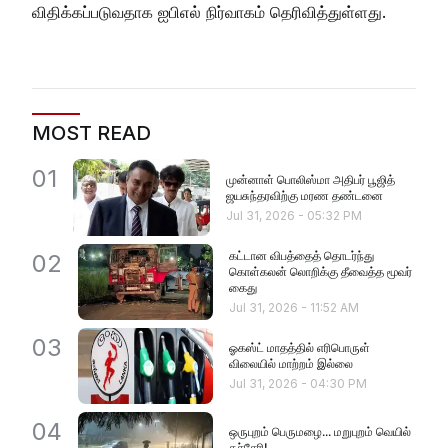
விதிக்கப்படுவதாக ஐபிஎல் நிர்வாகம் தெரிவித்துள்ளது.
MOST READ
01
முன்னாள் பொலிஸ்மா அதிபர் பூஜித்
ஜயசுந்தரவிற்கு மரண தண்டனை
Jul 31, 2026
-
05:32 PM
கட்டான விபத்தைத் தொடர்ந்து
02
கொள்கலன் லொறிக்கு தீவைத்த மூவர்
கைது
Jul 31, 2026
-
11:52 AM
03
ஓகஸ்ட் மாதத்தில் எரிபொருள்
விலையில் மாற்றம் இல்லை
Jul 31, 2026
-
04:30 PM
04
ஒருபுறம் பெருமழை... மறுபுறம் வெயில்
கச்சேரி!