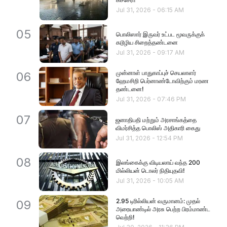
Jul 31, 2026
-
06:15 AM
05
பொலிஸார் இருவர் உட்பட மூவருக்குக்
கடூழிய சிறைத்தண்டனை
Jul 31, 2026
-
09:17 AM
முன்னாள் பாதுகாப்புச் செயலாளர்
06
ஹேமசிறி பெர்னாண்டோவிற்கும் மரண
தண்டனை!
Jul 31, 2026
-
07:46 PM
07
ஜனாதிபதி மற்றும் அரசாங்கத்தை
விமர்சித்த பொலிஸ் அதிகாரி கைது
Jul 31, 2026
-
12:54 PM
08
இலங்கைக்கு விடியலாய் வந்த 200
மில்லியன் டொலர் நிதியுதவி!
Jul 31, 2026
-
10:05 AM
2.95 டிரில்லியன் வருமானம்: முதல்
09
அரையாண்டில் அரசு பெற்ற பிரம்மாண்ட
வெற்றி!