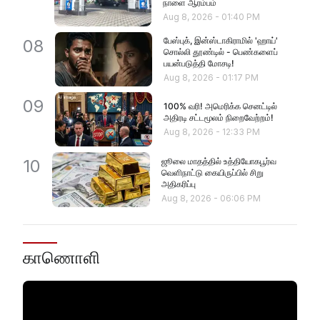
நாளை ஆரம்பம்
Aug 8, 2026
-
01:40 PM
பேஸ்புக், இன்ஸ்டாகிராமில் 'ஹாய்'
08
சொல்லி தூண்டில் - பெண்களைப்
பயன்படுத்தி மோசடி!
Aug 8, 2026
-
01:17 PM
09
100% வரி! அமெரிக்க செனட்டில்
அதிரடி சட்டமூலம் நிறைவேற்றம்!
Aug 8, 2026
-
12:33 PM
ஜூலை மாதத்தில் உத்தியோகபூர்வ
10
வெளிநாட்டு கையிருப்பில் சிறு
அதிகரிப்பு
Aug 8, 2026
-
06:06 PM
காணொளி