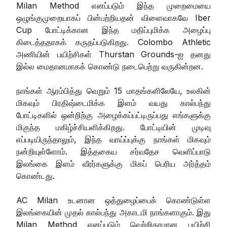
Milan Method எனப்படும் இந்த முறைமையை
ஒழுங்குமுறையாகப் பின்பற்றியதன் விளைவாகவே Iber
Cup போட்டிக்கான இந்த மதிப்புமிக்க அழைப்பு
கிடைத்ததாகக் கருதப்படுகிறது. Colombo Athletic
அணியின் பயிற்சிகள் Thurstan Grounds-ஐ தனது
இல்ல மைதானமாகக் கொண்டு நடைபெற்று வருகின்றன.
நாங்கள் ஆரம்பித்து வெறும் 15 மாதங்களிலேயே, உலகின்
மிகவும் பிரதிஷ்டைமிக்க இளம் வயது கால்பந்து
போட்டிகளில் ஒன்றிற்கு அழைக்கப்பட்டிருப்பது எங்களுக்கு
மிகுந்த மகிழ்ச்சியளிக்கிறது. போட்டியின் முடிவு
எப்படியிருந்தாலும், இந்த வாய்ப்புக்கு நாங்கள் மிகவும்
நன்றியுள்ளோம். இத்தகைய சர்வதேச வெளிப்பாடு
இலங்கை இளம் வீரர்களுக்கு மிகப் பெரிய அர்த்தம்
கொண்டது.
AC Milan உடனான ஒத்துழைப்பைக் கொண்டுள்ள
இலங்கையின் முதல் கால்பந்து அகாடமி நாங்களாகும். இது
Milan Method எனப்படும் வெற்றிகரமான பயிற்சி