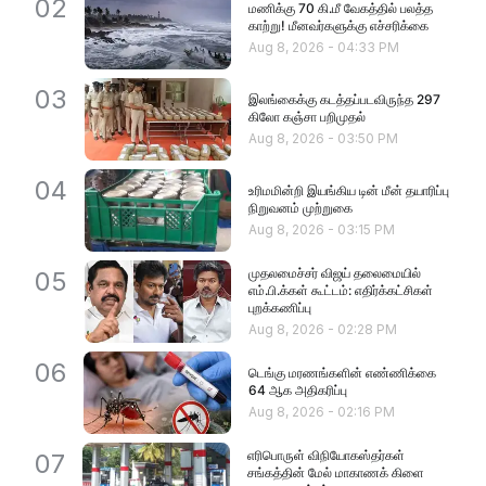
02
மணிக்கு 70 கி.மீ வேகத்தில் பலத்த
காற்று! மீனவர்களுக்கு எச்சரிக்கை
Aug 8, 2026
-
04:33 PM
03
இலங்கைக்கு கடத்தப்படவிருந்த 297
கிலோ கஞ்சா பறிமுதல்
Aug 8, 2026
-
03:50 PM
04
உரிமமின்றி இயங்கிய டின் மீன் தயாரிப்பு
நிறுவனம் முற்றுகை
Aug 8, 2026
-
03:15 PM
முதலமைச்சர் விஜய் தலைமையில்
05
எம்.பி.க்கள் கூட்டம்: எதிர்க்கட்சிகள்
புறக்கணிப்பு
Aug 8, 2026
-
02:28 PM
06
டெங்கு மரணங்களின் எண்ணிக்கை
64 ஆக அதிகரிப்பு
Aug 8, 2026
-
02:16 PM
எரிபொருள் விநியோகஸ்தர்கள்
07
சங்கத்தின் மேல் மாகாணக் கிளை