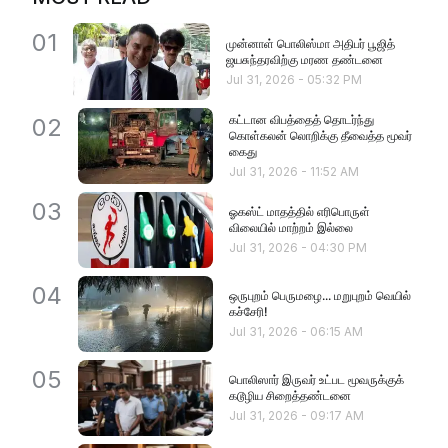
01
முன்னாள் பொலிஸ்மா அதிபர் பூஜித்
ஜயசுந்தரவிற்கு மரண தண்டனை
Jul 31, 2026
-
05:32 PM
கட்டான விபத்தைத் தொடர்ந்து
02
கொள்கலன் லொறிக்கு தீவைத்த மூவர்
கைது
Jul 31, 2026
-
11:52 AM
03
ஓகஸ்ட் மாதத்தில் எரிபொருள்
விலையில் மாற்றம் இல்லை
Jul 31, 2026
-
04:30 PM
04
ஒருபுறம் பெருமழை... மறுபுறம் வெயில்
கச்சேரி!
Jul 31, 2026
-
06:15 AM
05
பொலிஸார் இருவர் உட்பட மூவருக்குக்
கடூழிய சிறைத்தண்டனை
Jul 31, 2026
-
09:17 AM