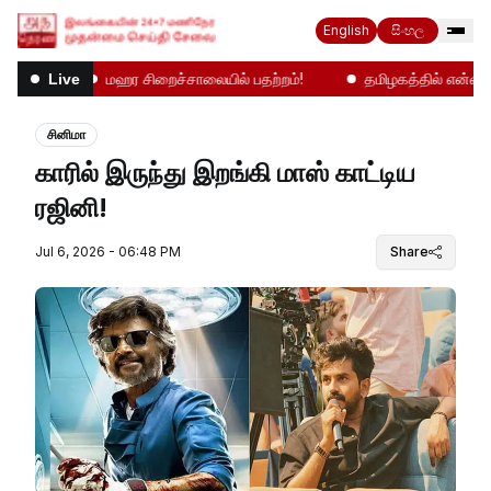
English
සිංහල
னிலை
மஹர சிறைச்சாலையில் பதற்றம்!
தமிழகத்தில் என்ன நடக
Live
சினிமா
காரில் இருந்து இறங்கி மாஸ் காட்டிய
ரஜினி!
Jul 6, 2026 - 06:48 PM
Share