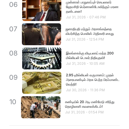
முன்னாள் பாதுகாப்புச் செயலாளர்
06
ஹேமசிறி பெர்னாண்டோவிற்கும் மரண
தண்டனை!
Jul 31, 2026
-
07:46 PM
07
ஜனாதிபதி மற்றும் அரசாங்கத்தை
விமர்சித்த பொலிஸ் அதிகாரி கைது
Jul 31, 2026
-
12:54 PM
08
இலங்கைக்கு விடியலாய் வந்த 200
மில்லியன் டொலர் நிதியுதவி!
Jul 31, 2026
-
10:05 AM
2.95 டிரில்லியன் வருமானம்: முதல்
09
அரையாண்டில் அரசு பெற்ற பிரம்மாண்ட
வெற்றி!
Jul 30, 2026
-
11:36 PM
10
கண்டியில் 20 அடி மண்மேடு சரிந்து
தொழிலாளி கவலைக்கிடம்!
Jul 31, 2026
-
01:54 PM