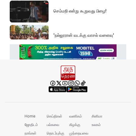
செம்மறி என்று கூறுவது பிழை!
'நல்லூரான் வடக்கு வாசல் வளைவு'
எல் நினோவை எதிர்கொள்ளத் தயாராக
வேண்டும்!
வனஜீவராசிகள் அதிகாரிகளால் மீட்பு!
செம்மணியின் ஆதாரங்களைப் பாதுகாக்க
வேண்டும்!
Home
செய்திகள்
வணிகம்
சினிமா
ஜோதிடம்
பல்சுவை
கிழக்கு
உலகம்
நாங்கள்
தொடர்புக்கு
முந்தையவை